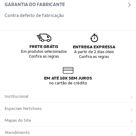
GARANTIA DO FABRICANTE
Contra defeito de fabricação
FRETE GRÁTIS
ENTREGA EXPRESSA
Em produtos selecionados
A partir de 2 dias úteis
Confira as regras
Confira as regras
EM ATÉ 10X SEM JUROS
no cartão de crédito
Institucional
Sobre a Netshoes
Especiais Netshoes
Política de Privacidade
Suplementos
Mapas do Site
Programa de Afiliados
Corrida
Marcas
Atendimento