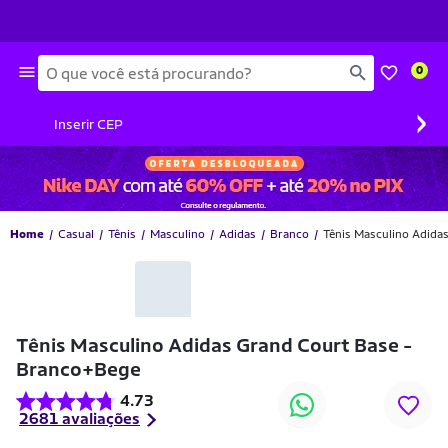
Busca
0
›
Inserir CEP
Home
Casual
Tênis
Masculino
Adidas
Branco
Tênis Masculino Adida
Tênis Masculino Adidas Grand Court Base -
Branco+Bege
4.73
2681 avaliações