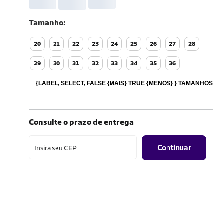
Tamanho
20
21
22
23
24
25
26
27
28
29
30
31
32
33
34
35
36
{LABEL, SELECT, FALSE {MAIS} TRUE {MENOS} } TAMANHOS
Consulte o prazo de entrega
Continuar
Insira seu CEP