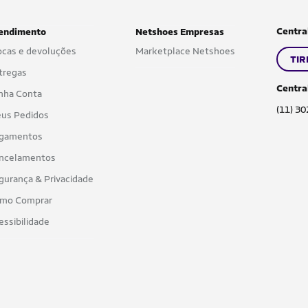
Centra
endimento
Netshoes Empresas
ocas e devoluções
Marketplace Netshoes
TIR
tregas
Centra
nha Conta
(11) 3
us Pedidos
gamentos
ncelamentos
gurança & Privacidade
mo Comprar
essibilidade