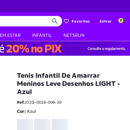
0
Favoritos
Entrar
BEM ESTAR
INFANTIL
NETSRUN
Tenis Infantil De Amarrar
Meninos Leve Desenhos LIGHT -
Azul
Ref.:
O1Q-0016-008-20
Cor:
Azul