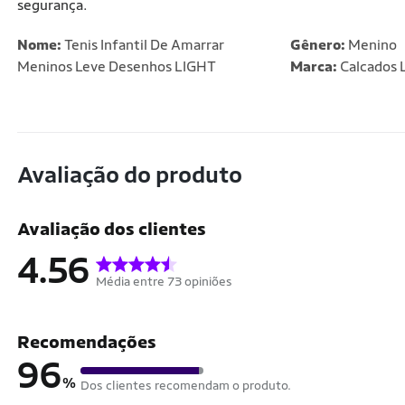
segurança.
Nome:
Tenis Infantil De Amarrar
Gênero:
Menino
Meninos Leve Desenhos LIGHT
Marca:
Calcados L
Avaliação do produto
Avaliação dos clientes
4.56
Média entre 73 opiniões
Recomendações
96
%
Dos clientes recomendam o produto.