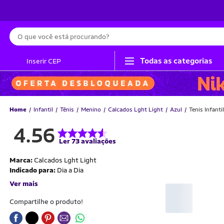
Busca
Todas as categorias
Inserir CEP
Home
Infantil
Tênis
Menino
Calcados Lght Light
Azul
Tenis Infant
4.56
Ler 73 avaliações
Marca:
Calcados Lght Light
Indicado para:
Dia a Dia
Ver mais
Compartilhe o produto!