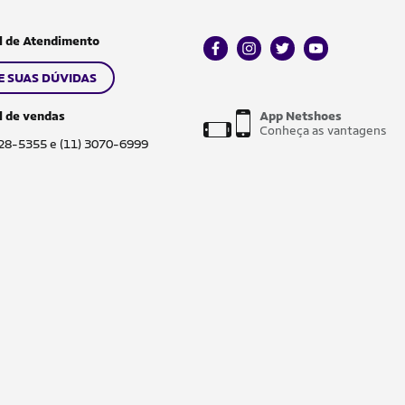
l de Atendimento
facebook
instagram
twitter
youtube
E SUAS DÚVIDAS
l de vendas
App Netshoes
Conheça as vantagens
028-5355 e (11) 3070-6999