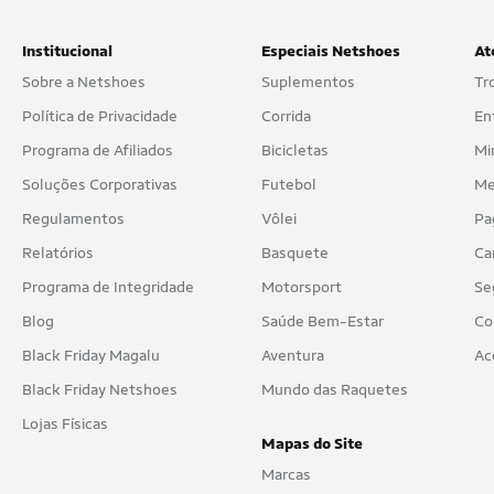
Institucional
Especiais Netshoes
At
Sobre a Netshoes
Suplementos
Tr
Política de Privacidade
Corrida
En
Programa de Afiliados
Bicicletas
Mi
Soluções Corporativas
Futebol
Me
Regulamentos
Vôlei
Pa
Relatórios
Basquete
Ca
Programa de Integridade
Motorsport
Se
Blog
Saúde Bem-Estar
Co
Black Friday Magalu
Aventura
Ac
Black Friday Netshoes
Mundo das Raquetes
Lojas Físicas
Mapas do Site
Marcas