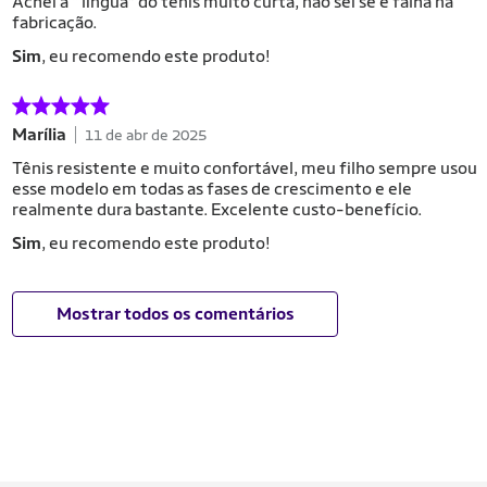
Achei a “ língua” do tênis muito curta, não sei se é falha na
fabricação.
Sim
, eu recomendo este produto!
Marília
11 de abr de 2025
Tênis resistente e muito confortável, meu filho sempre usou
esse modelo em todas as fases de crescimento e ele
realmente dura bastante. Excelente custo-benefício.
Sim
, eu recomendo este produto!
Mostrar todos os comentários