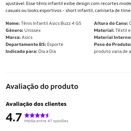
ajustável. Esse tênis infantil exibe design com recortes mode
casuais ou looks esportivos - short infantil, camiseta de time
Nome:
Tênis Infantil Asics Buzz 4 GS
Altura do Cano:
C
Gênero:
Unissex
Material:
Têxtil e
Marca:
Asics
Material Interno
Departamento BS:
Esporte
Peso do Produto
Indicado para:
Dia a Dia
produto varia de 
Avaliação do produto
Avaliação dos clientes
4.7
Média entre 47 opiniões