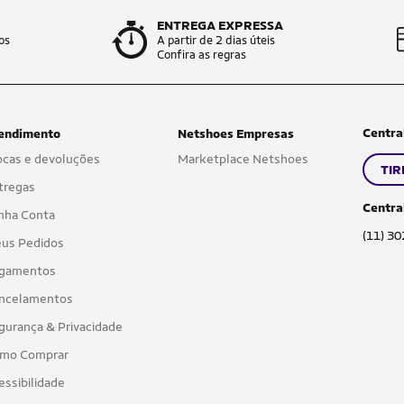
ENTREGA EXPRESSA
os
A partir de 2 dias úteis
Confira as regras
Centra
endimento
Netshoes Empresas
ocas e devoluções
Marketplace Netshoes
TIR
tregas
Centra
nha Conta
(11) 3
us Pedidos
gamentos
ncelamentos
gurança & Privacidade
mo Comprar
essibilidade