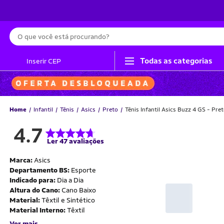
Busca
Todas as categorias
Inserir CEP
Home
Infantil
Tênis
Asics
Preto
Tênis Infantil Asics Buzz 4 GS - Pre
4.7
Ler 47 avaliações
Marca:
Asics
Departamento BS:
Esporte
Indicado para:
Dia a Dia
Altura do Cano:
Cano Baixo
Material:
Têxtil e Sintético
Material Interno:
Têxtil
Ver mais