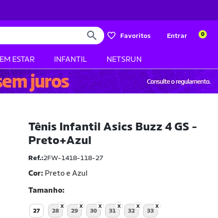
0
Favoritos
Entrar
BEM ESTAR
INFANTIL
NETSRUN
Tênis Infantil Asics Buzz 4 GS -
Preto+Azul
Ref.:
2FW-1418-118-27
Cor:
Preto e Azul
Tamanho
27
28
29
30
31
32
33