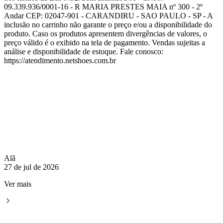
09.339.936/0001-16 - R MARIA PRESTES MAIA nº 300 - 2º
Andar CEP: 02047-901 - CARANDIRU - SAO PAULO - SP - A
inclusão no carrinho não garante o preço e/ou a disponibilidade do
produto. Caso os produtos apresentem divergências de valores, o
preço válido é o exibido na tela de pagamento. Vendas sujeitas a
análise e disponibilidade de estoque. Fale conosco:
https://atendimento.netshoes.com.br
Alã
27 de jul de 2026
Ver mais