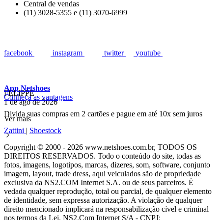
Central de vendas
(11) 3028-5355 e (11) 3070-6999
facebook
instagram
twitter
youtube
App Netshoes
FELIPPE
Conheça as vantagens
1 de ago de 2026
Divida suas compras em 2 cartões e pague em até 10x sem juros
Ver mais
Zattini
|
Shoestock
Copyright © 2000 - 2026 www.netshoes.com.br, TODOS OS
DIREITOS RESERVADOS. Todo o conteúdo do site, todas as
fotos, imagens, logotipos, marcas, dizeres, som, software, conjunto
imagem, layout, trade dress, aqui veiculados são de propriedade
exclusiva da NS2.COM Internet S.A. ou de seus parceiros. É
vedada qualquer reprodução, total ou parcial, de qualquer elemento
de identidade, sem expressa autorização. A violação de qualquer
direito mencionado implicará na responsabilização cível e criminal
nos termos da Lei. NS2.Com Internet S/A - CNPJ: