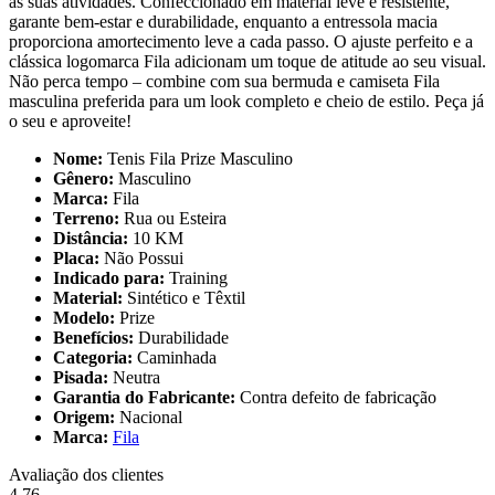
as suas atividades. Confeccionado em material leve e resistente,
garante bem-estar e durabilidade, enquanto a entressola macia
proporciona amortecimento leve a cada passo. O ajuste perfeito e a
clássica logomarca Fila adicionam um toque de atitude ao seu visual.
Não perca tempo – combine com sua bermuda e camiseta Fila
masculina preferida para um look completo e cheio de estilo. Peça já
o seu e aproveite!
Nome:
Tenis Fila Prize Masculino
Gênero:
Masculino
Marca:
Fila
Terreno:
Rua ou Esteira
Distância:
10 KM
Placa:
Não Possui
Indicado para:
Training
Material:
Sintético e Têxtil
Modelo:
Prize
Benefícios:
Durabilidade
Categoria:
Caminhada
Pisada:
Neutra
Garantia do Fabricante:
Contra defeito de fabricação
Origem:
Nacional
Marca:
Fila
Avaliação dos clientes
4.76