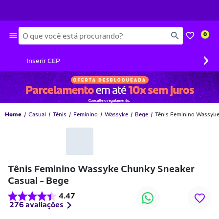
Busca
0
›
Inserir CEP
Home
Casual
Tênis
Feminino
Wassyke
Bege
Tênis Feminino Wassyke
-65% OFF
Tênis Feminino Wassyke Chunky Sneaker
Casual - Bege
4.47
276 avaliações