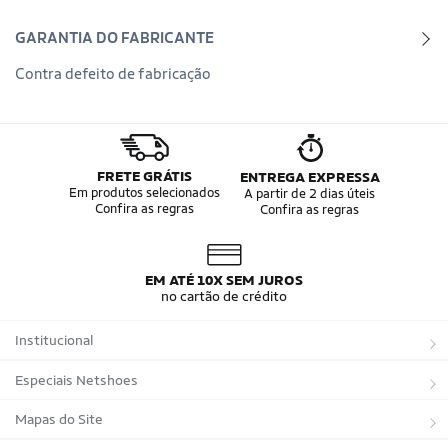
GARANTIA DO FABRICANTE
Contra defeito de fabricação
FRETE GRÁTIS
ENTREGA EXPRESSA
Em produtos selecionados
A partir de 2 dias úteis
Confira as regras
Confira as regras
EM ATÉ 10X SEM JUROS
no cartão de crédito
Institucional
Sobre a Netshoes
Especiais Netshoes
Política de Privacidade
Suplementos
Mapas do Site