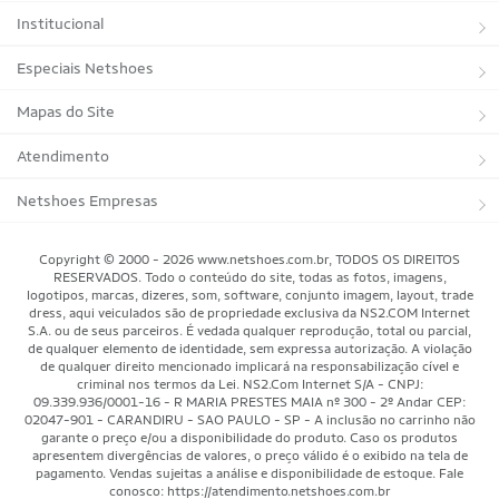
Institucional
Sobre a Netshoes
Especiais Netshoes
Política de Privacidade
Suplementos
Mapas do Site
Programa de Afiliados
Corrida
Marcas
Atendimento
Regulamentos
Bicicletas
Tipos de Produtos
Trocas e devoluções
Netshoes Empresas
Relatórios
Futebol
Departamentos
Entregas
Marketplace Netshoes
Copyright © 2000 - 2026 www.netshoes.com.br, TODOS OS DIREITOS
Programa de Integridade
RESERVADOS. Todo o conteúdo do site, todas as fotos, imagens,
Vôlei
Minha Conta
logotipos, marcas, dizeres, som, software, conjunto imagem, layout, trade
dress, aqui veiculados são de propriedade exclusiva da NS2.COM Internet
Blog
Basquete
Meus Pedidos
S.A. ou de seus parceiros. É vedada qualquer reprodução, total ou parcial,
de qualquer elemento de identidade, sem expressa autorização. A violação
Black Friday Magalu
Motorsport
Pagamentos
de qualquer direito mencionado implicará na responsabilização cível e
criminal nos termos da Lei. NS2.Com Internet S/A - CNPJ:
09.339.936/0001-16 - R MARIA PRESTES MAIA nº 300 - 2º Andar CEP:
Black Friday Netshoes
Saúde Bem-Estar
Cancelamentos
02047-901 - CARANDIRU - SAO PAULO - SP - A inclusão no carrinho não
garante o preço e/ou a disponibilidade do produto. Caso os produtos
Lojas Físicas
Aventura
Segurança & Privacidade
apresentem divergências de valores, o preço válido é o exibido na tela de
pagamento. Vendas sujeitas a análise e disponibilidade de estoque. Fale
Mundo das Raquetes
conosco: https://atendimento.netshoes.com.br
Como Comprar