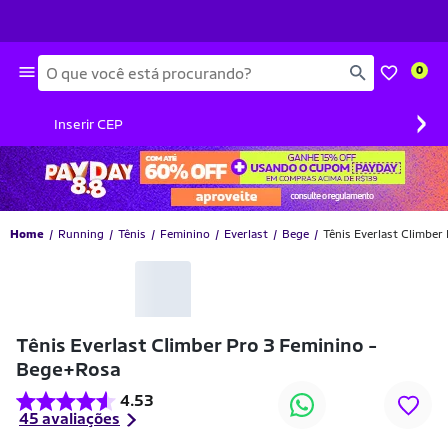
Busca
0
›
Inserir CEP
Home
Running
Tênis
Feminino
Everlast
Bege
Tênis Everlast Climbe
Tênis Everlast Climber Pro 3 Feminino -
Bege+Rosa
4.53
45 avaliações