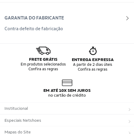
GARANTIA DO FABRICANTE
Contra defeito de fabricação
FRETE GRÁTIS
ENTREGA EXPRESSA
Em produtos selecionados
A partir de 2 dias úteis
Confira as regras
Confira as regras
EM ATÉ 10X SEM JUROS
no cartão de crédito
Institucional
Sobre a Netshoes
Especiais Netshoes
Política de Privacidade
Suplementos
Mapas do Site