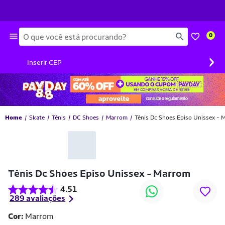
Busca
0
›
Inserir CEP
Home
Skate
Tênis
DC Shoes
Marrom
Tênis Dc Shoes Episo Unissex -
Tênis Dc Shoes Episo Unissex - Marrom
4.51
289 avaliações
Cor:
Marrom