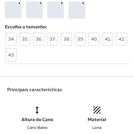
Escolha o
tamanho
34
35
36
37
38
39
40
41
42
43
Principais características
Altura do Cano
Material
Cano Baixo
Lona