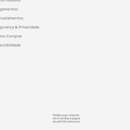
us Pedidos
gamentos
ncelamentos
gurança & Privacidade
mo Comprar
essibilidade
Divida suas compras
em 2 cartões e pague
em até 10x sem juros