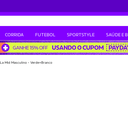
CORRIDA
FUTEBOL
SPORTSTYLE
SAÚDE E 
l La Mid Masculino - Verde+Branco
-28% OFF