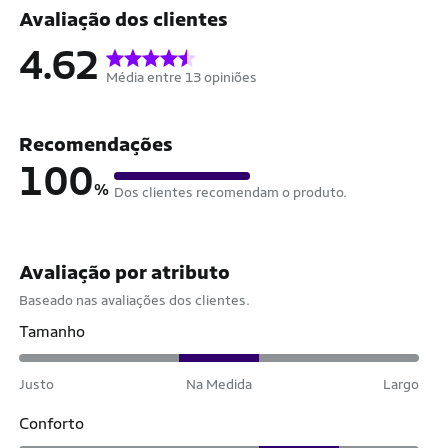
Avaliação dos clientes
4.62
Média entre 13 opiniões
Recomendações
100
%
Dos clientes recomendam o produto.
Avaliação por atributo
Baseado nas avaliações dos clientes.
Tamanho
Justo
Na Medida
Largo
Conforto