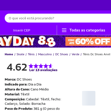
Busca
Todas as categorias
Inserir CEP
Home
Skate
Tênis
Masculino
DC Shoes
Verde
Tênis Dc Shoes Anvi
4.62
Ler 13 avaliações
Marca:
DC Shoes
Indicado para:
Dia a Dia
Altura do Cano:
Cano Médio
Material:
Têxtil
Composição:
Cabedal: Têxtil, fecho:
Cadarço, Solado: Borracha
Peso do Produto:
381 g (O peso do