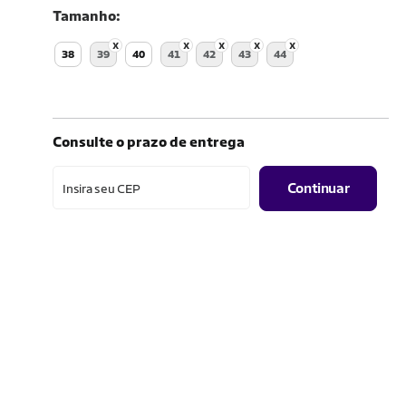
Tamanho
38
39
40
41
42
43
44
Consulte o prazo de entrega
Continuar
Insira seu CEP