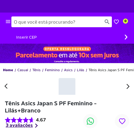
Busca
0
›
Inserir CEP
Home
Casual
Tênis
Feminino
Asics
Lilás
Tênis Asics Japan S PF Femi
Tênis Asics Japan S PF Feminino -
Lilás+Branco
4.67
3 avaliações