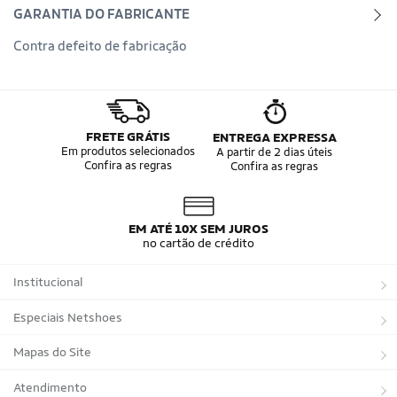
GARANTIA DO FABRICANTE
Contra defeito de fabricação
FRETE GRÁTIS
ENTREGA EXPRESSA
Em produtos selecionados
A partir de 2 dias úteis
Confira as regras
Confira as regras
EM ATÉ 10X SEM JUROS
no cartão de crédito
Institucional
Sobre a Netshoes
Especiais Netshoes
Política de Privacidade
Suplementos
Mapas do Site
Programa de Afiliados
Corrida
Marcas
Atendimento