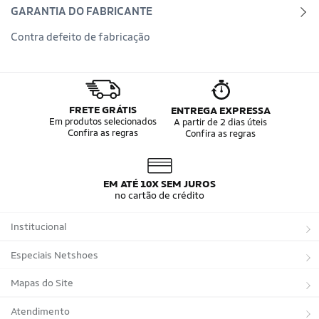
GARANTIA DO FABRICANTE
Contra defeito de fabricação
FRETE GRÁTIS
ENTREGA EXPRESSA
Em produtos selecionados
A partir de 2 dias úteis
Confira as regras
Confira as regras
EM ATÉ 10X SEM JUROS
no cartão de crédito
Institucional
Sobre a Netshoes
Especiais Netshoes
Política de Privacidade
Suplementos
Mapas do Site
Programa de Afiliados
Corrida
Marcas
Atendimento