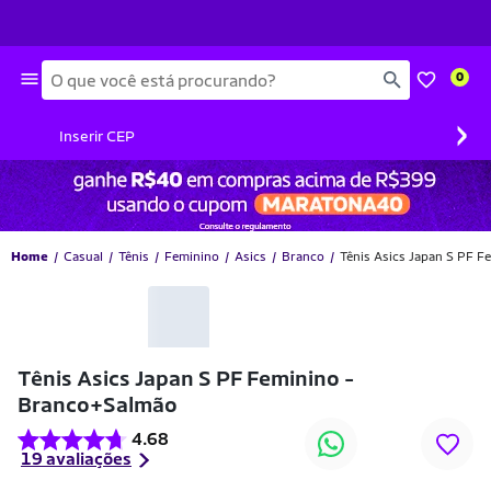
Busca
0
›
Inserir CEP
Home
Casual
Tênis
Feminino
Asics
Branco
Tênis Asics Japan S PF 
-50% OFF
Tênis Asics Japan S PF Feminino -
Branco+Salmão
4.68
19 avaliações