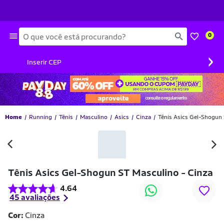
Busca
0
›
Inserir CEP
Home
Running
Tênis
Masculino
Asics
Cinza
Tênis Asics Gel-Shogun 
Tênis Asics Gel-Shogun ST Masculino - Cinza
4.64
45 avaliações
Cor:
Cinza