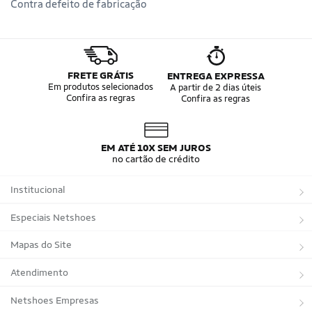
Contra defeito de fabricação
FRETE GRÁTIS
ENTREGA EXPRESSA
Em produtos selecionados
A partir de 2 dias úteis
Confira as regras
Confira as regras
EM ATÉ 10X SEM JUROS
no cartão de crédito
Institucional
Sobre a Netshoes
Especiais Netshoes
Política de Privacidade
Suplementos
Mapas do Site
Programa de Afiliados
Corrida
Marcas
Atendimento
Regulamentos
Bicicletas
Tipos de Produtos
Trocas e devoluções
Netshoes Empresas