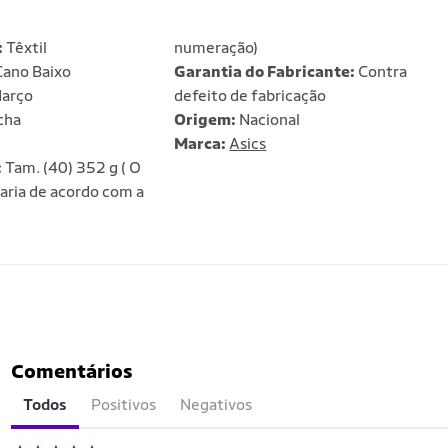
:
Têxtil
numeração)
ano Baixo
Garantia do Fabricante:
Contra
arço
defeito de fabricação
cha
Origem:
Nacional
Marca:
Asics
:
Tam. (40) 352 g ( O
aria de acordo com a
Comentários
Todos
Positivos
Negativos