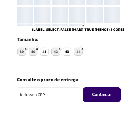
{LABEL, SELECT, FALSE {MAIS} TRUE {MENOS} } CORES
Tamanho
39
40
41
42
43
44
Consulte o prazo de entrega
Continuar
Insira seu CEP