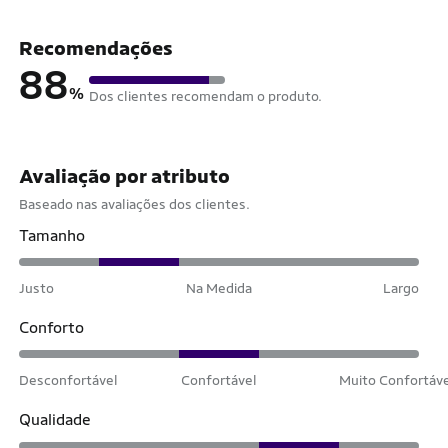
Recomendações
88
%
Dos clientes recomendam o produto.
Avaliação por atributo
Baseado nas avaliações dos clientes.
Tamanho
Justo
Na Medida
Largo
Conforto
Desconfortável
Confortável
Muito Confortáv
Qualidade