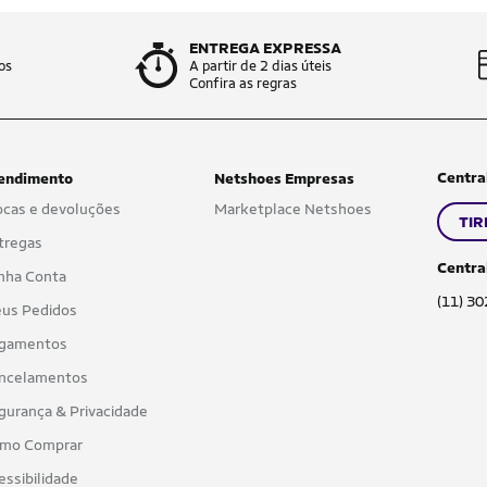
ENTREGA EXPRESSA
os
A partir de 2 dias úteis
Confira as regras
Centra
endimento
Netshoes Empresas
ocas e devoluções
Marketplace Netshoes
TIR
tregas
Centra
nha Conta
(11) 3
us Pedidos
gamentos
ncelamentos
gurança & Privacidade
mo Comprar
essibilidade