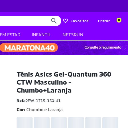
0
Favoritos
Entrar
BEM ESTAR
INFANTIL
NETSRUN
Tênis Asics Gel-Quantum 360
CTW Masculino -
Chumbo+Laranja
Ref.:
2FW-1715-150-41
Cor:
Chumbo e Laranja