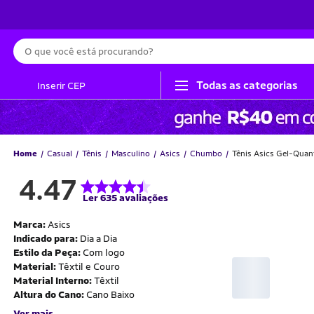
Busca
Todas as categorias
Inserir CEP
Home
Casual
Tênis
Masculino
Asics
Chumbo
Tênis Asics Gel-Qua
4.47
Ler 635 avaliações
Marca:
Asics
Indicado para:
Dia a Dia
Estilo da Peça:
Com logo
Material:
Têxtil e Couro
Material Interno:
Têxtil
Altura do Cano:
Cano Baixo
Ver mais