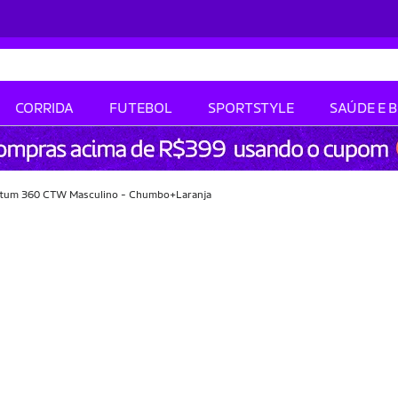
CORRIDA
FUTEBOL
SPORTSTYLE
SAÚDE E 
ntum 360 CTW Masculino - Chumbo+Laranja