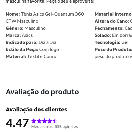
masculina favorita. Peça o seu e aproveite!
Nome:
Tênis Asics Gel-Quantum 360
Material Interno
CTW Masculino
Altura do Cano:
C
Gênero:
Masculino
Fechamento:
Cad
Marca:
Asics
Solado:
Em borra
Indicado para:
Dia a Dia
Tecnologia:
Gel
Estilo da Peça:
Com logo
Peso do Produto
Material:
Têxtil e Couro
peso do produto v
Avaliação do produto
Avaliação dos clientes
4.47
Média entre 635 opiniões