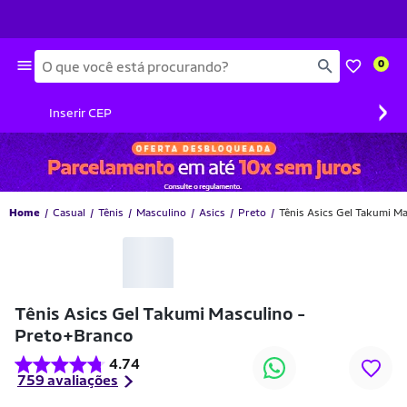
Busca
0
›
Inserir CEP
Home
Casual
Tênis
Masculino
Asics
Preto
Tênis Asics Gel Takumi M
-10% OFF
Tênis Asics Gel Takumi Masculino -
Preto+Branco
4.74
759 avaliações