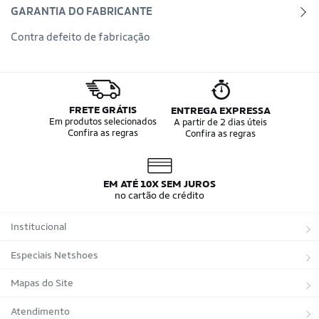
GARANTIA DO FABRICANTE
Contra defeito de fabricação
FRETE GRÁTIS
ENTREGA EXPRESSA
Em produtos selecionados
A partir de 2 dias úteis
Confira as regras
Confira as regras
EM ATÉ 10X SEM JUROS
no cartão de crédito
Institucional
Sobre a Netshoes
Especiais Netshoes
Política de Privacidade
Suplementos
Mapas do Site
Programa de Afiliados
Corrida
Marcas
Atendimento