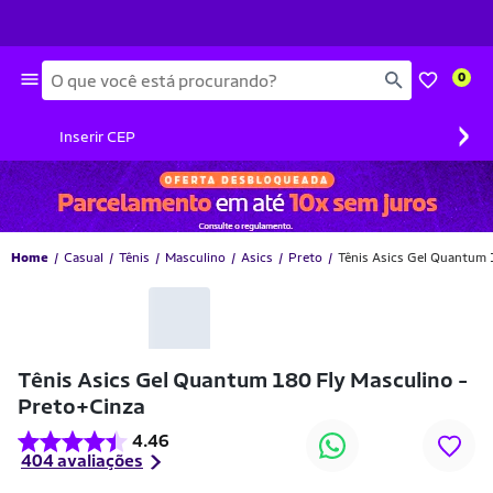
Busca
0
›
Inserir CEP
Home
Casual
Tênis
Masculino
Asics
Preto
Tênis Asics Gel Quantum 
-10% OFF
Tênis Asics Gel Quantum 180 Fly Masculino -
Preto+Cinza
4.46
404 avaliações