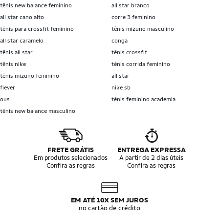
tênis new balance feminino
all star branco
all star cano alto
corre 3 feminino
tênis para crossfit feminino
tênis mizuno masculino
all star caramelo
conga
tênis all star
tênis crossfit
tênis nike
tênis corrida feminino
tênis mizuno feminino
all star
fiever
nike sb
ous
tênis feminino academia
tênis new balance masculino
FRETE GRÁTIS
ENTREGA EXPRESSA
Em produtos selecionados
A partir de 2 dias úteis
Confira as regras
Confira as regras
EM ATÉ 10X SEM JUROS
no cartão de crédito