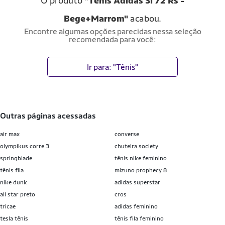
O produto
"Tênis Adidas Sl 72 Rs -
Bege+Marrom"
acabou.
Encontre algumas opções parecidas nessa seleção
recomendada para você:
Ir para: "Tênis"
outras páginas acessadas
air max
converse
olympikus corre 3
chuteira society
springblade
tênis nike feminino
tênis fila
mizuno prophecy 8
nike dunk
adidas superstar
all star preto
cros
tricae
adidas feminino
tesla tênis
tênis fila feminino