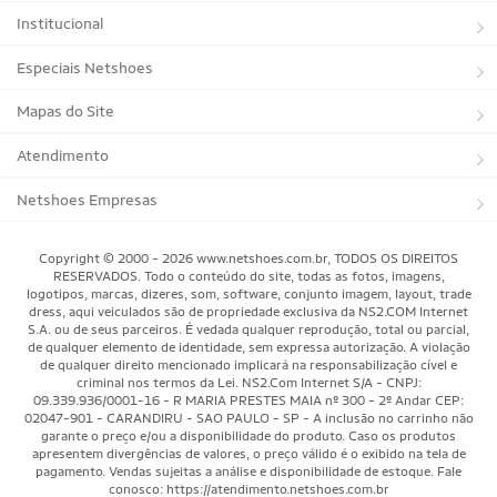
Institucional
Sobre a Netshoes
Especiais Netshoes
Política de Privacidade
Suplementos
Mapas do Site
Programa de Afiliados
Corrida
Marcas
Atendimento
Regulamentos
Bicicletas
Tipos de Produtos
Trocas e devoluções
Netshoes Empresas
Relatórios
Futebol
Departamentos
Entregas
Marketplace Netshoes
Copyright © 2000 - 2026 www.netshoes.com.br, TODOS OS DIREITOS
Programa de Integridade
RESERVADOS. Todo o conteúdo do site, todas as fotos, imagens,
Vôlei
Minha Conta
logotipos, marcas, dizeres, som, software, conjunto imagem, layout, trade
dress, aqui veiculados são de propriedade exclusiva da NS2.COM Internet
Blog
Basquete
Meus Pedidos
S.A. ou de seus parceiros. É vedada qualquer reprodução, total ou parcial,
de qualquer elemento de identidade, sem expressa autorização. A violação
Black Friday Magalu
Motorsport
Pagamentos
de qualquer direito mencionado implicará na responsabilização cível e
criminal nos termos da Lei. NS2.Com Internet S/A - CNPJ:
09.339.936/0001-16 - R MARIA PRESTES MAIA nº 300 - 2º Andar CEP:
Black Friday Netshoes
Saúde Bem-Estar
Cancelamentos
02047-901 - CARANDIRU - SAO PAULO - SP - A inclusão no carrinho não
garante o preço e/ou a disponibilidade do produto. Caso os produtos
Lojas Físicas
Aventura
Segurança & Privacidade
apresentem divergências de valores, o preço válido é o exibido na tela de
pagamento. Vendas sujeitas a análise e disponibilidade de estoque. Fale
Mundo das Raquetes
conosco: https://atendimento.netshoes.com.br
Como Comprar