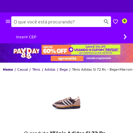
Busca
0
›
Inserir CEP
Home
Casual
Tênis
Adidas
Bege
Tênis Adidas Sl 72 Rs - Bege+Marrom