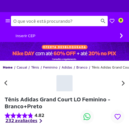
Busca
0
›
Inserir CEP
Home
Casual
Tênis
Feminino
Adidas
Branco
Tênis Adidas Grand Cou
-36% OFF
Tênis Adidas Grand Court LO Feminino -
Branco+Preto
4.82
232 avaliações