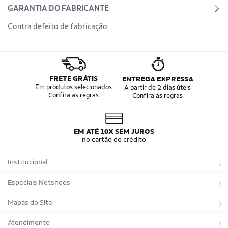
GARANTIA DO FABRICANTE
Contra defeito de fabricação
FRETE GRÁTIS
ENTREGA EXPRESSA
Em produtos selecionados
A partir de 2 dias úteis
Confira as regras
Confira as regras
EM ATÉ 10X SEM JUROS
no cartão de crédito
Institucional
Sobre a Netshoes
Especiais Netshoes
Política de Privacidade
Suplementos
Mapas do Site
Programa de Afiliados
Corrida
Marcas
Atendimento