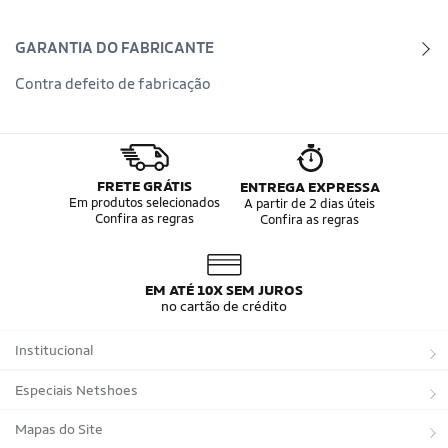
GARANTIA DO FABRICANTE
Contra defeito de fabricação
FRETE GRÁTIS
ENTREGA EXPRESSA
Em produtos selecionados
A partir de 2 dias úteis
Confira as regras
Confira as regras
EM ATÉ 10X SEM JUROS
no cartão de crédito
Institucional
Sobre a Netshoes
Especiais Netshoes
Política de Privacidade
Suplementos
Mapas do Site