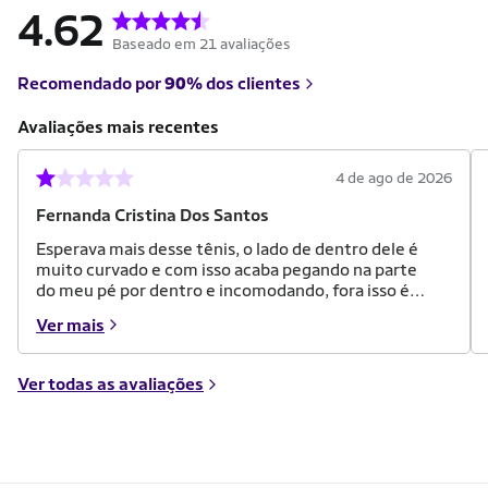
4.62
Baseado em 21 avaliações
Recomendado por
90%
dos clientes
Avaliações mais recentes
4 de ago de 2026
Fernanda Cristina Dos Santos
Esperava mais desse tênis, o lado de dentro dele é
muito curvado e com isso acaba pegando na parte
do meu pé por dentro e incomodando, fora isso é
até confortável, mas o fato de ter essa volta muito
Ver mais
curvada acaba ficando desconfortável.
Ver todas as avaliações