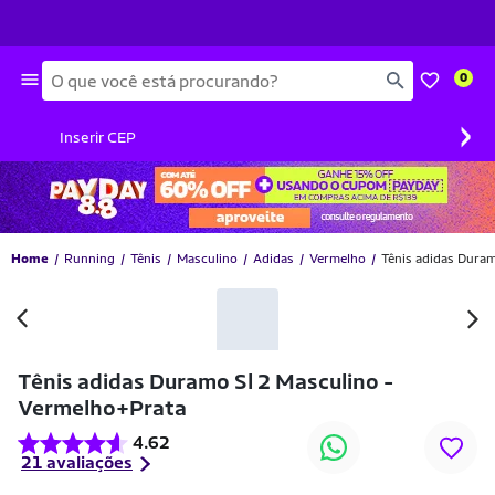
Busca
0
›
Inserir CEP
Home
Running
Tênis
Masculino
Adidas
Vermelho
Tênis adidas Dura
Tênis adidas Duramo Sl 2 Masculino -
Vermelho+Prata
4.62
21 avaliações