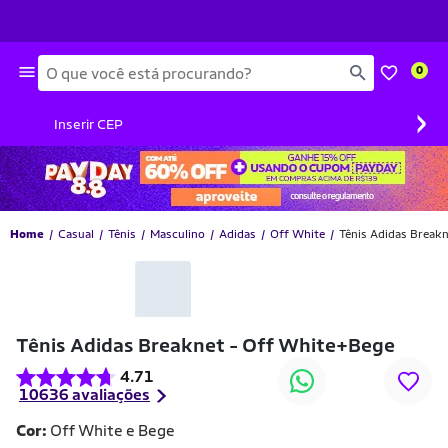
Busca
0
›
Inserir CEP
Home
Casual
Tênis
Masculino
Adidas
Off White
Tênis Adidas Break
-42% OFF
Tênis Adidas Breaknet - Off White+Bege
4.71
10636 avaliações
Cor:
Off White e Bege