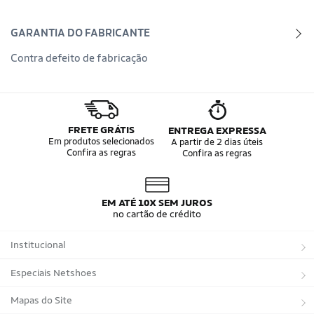
GARANTIA DO FABRICANTE
Contra defeito de fabricação
FRETE GRÁTIS
ENTREGA EXPRESSA
Em produtos selecionados
A partir de 2 dias úteis
Confira as regras
Confira as regras
EM ATÉ 10X SEM JUROS
no cartão de crédito
Institucional
Sobre a Netshoes
Especiais Netshoes
Política de Privacidade
Suplementos
Mapas do Site