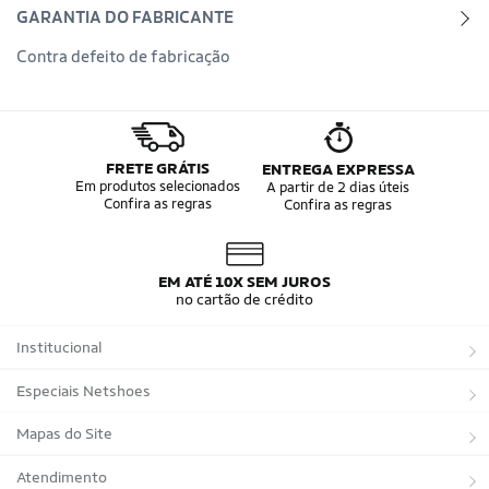
GARANTIA DO FABRICANTE
Contra defeito de fabricação
FRETE GRÁTIS
ENTREGA EXPRESSA
Em produtos selecionados
A partir de 2 dias úteis
Confira as regras
Confira as regras
EM ATÉ 10X SEM JUROS
no cartão de crédito
Institucional
Sobre a Netshoes
Especiais Netshoes
Política de Privacidade
Suplementos
Mapas do Site
Programa de Afiliados
Corrida
Marcas
Atendimento