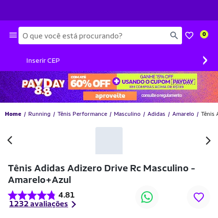
Busca
0
›
Inserir CEP
Home
Running
Tênis Performance
Masculino
Adidas
Amarelo
Tênis 
Tênis Adidas Adizero Drive Rc Masculino -
Amarelo+Azul
4.81
1232 avaliações