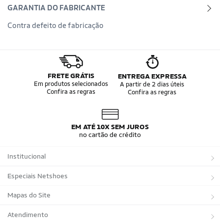
GARANTIA DO FABRICANTE
Contra defeito de fabricação
FRETE GRÁTIS
ENTREGA EXPRESSA
Em produtos selecionados
A partir de 2 dias úteis
Confira as regras
Confira as regras
EM ATÉ 10X SEM JUROS
no cartão de crédito
Institucional
Sobre a Netshoes
Especiais Netshoes
Política de Privacidade
Suplementos
Mapas do Site
Programa de Afiliados
Corrida
Marcas
Atendimento