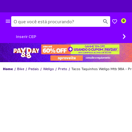
Busca
0
›
Inserir CEP
Home
Bike
Pedais
Wellgo
Preto
Tacos Taquinhos Wellgo Mtb 98A - Pr