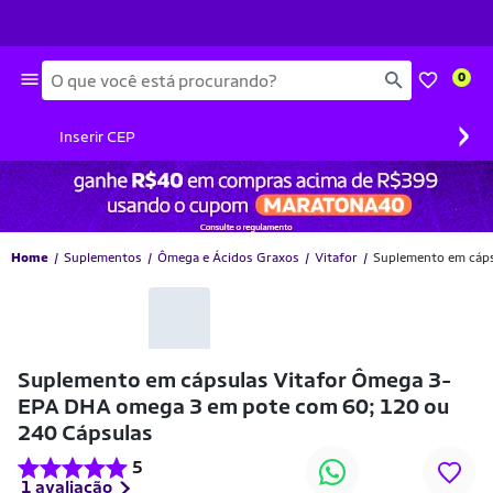
Busca
0
›
Inserir CEP
Home
Suplementos
Ômega e Ácidos Graxos
Vitafor
Suplemento em cáps
-17% OFF
Suplemento em cápsulas Vitafor Ômega 3-
EPA DHA omega 3 em pote com 60; 120 ou
240 Cápsulas
5
1 avaliação