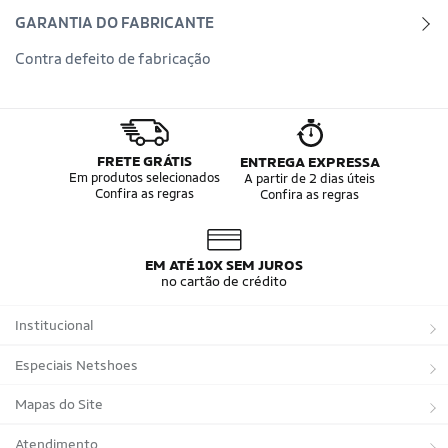
GARANTIA DO FABRICANTE
Contra defeito de fabricação
FRETE GRÁTIS
ENTREGA EXPRESSA
Em produtos selecionados
A partir de 2 dias úteis
Confira as regras
Confira as regras
EM ATÉ 10X SEM JUROS
no cartão de crédito
Institucional
Sobre a Netshoes
Especiais Netshoes
Política de Privacidade
Suplementos
Mapas do Site
Programa de Afiliados
Corrida
Marcas
Atendimento