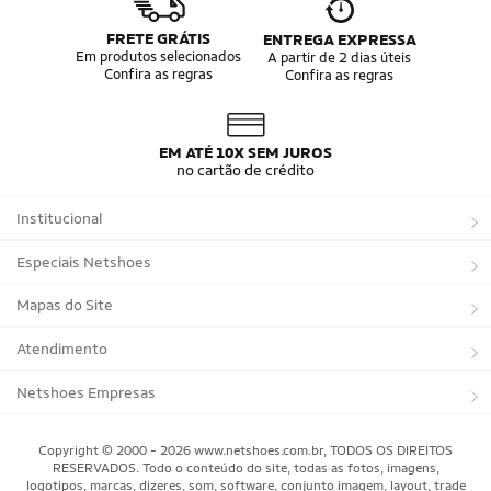
FRETE GRÁTIS
ENTREGA EXPRESSA
Em produtos selecionados
A partir de 2 dias úteis
Confira as regras
Confira as regras
EM ATÉ 10X SEM JUROS
no cartão de crédito
Institucional
Sobre a Netshoes
Especiais Netshoes
Política de Privacidade
Suplementos
Mapas do Site
Programa de Afiliados
Corrida
Marcas
Atendimento
Regulamentos
Bicicletas
Tipos de Produtos
Trocas e devoluções
Netshoes Empresas
Relatórios
Futebol
Departamentos
Entregas
Marketplace Netshoes
Copyright © 2000 - 2026 www.netshoes.com.br, TODOS OS DIREITOS
Programa de Integridade
RESERVADOS. Todo o conteúdo do site, todas as fotos, imagens,
Vôlei
Minha Conta
logotipos, marcas, dizeres, som, software, conjunto imagem, layout, trade