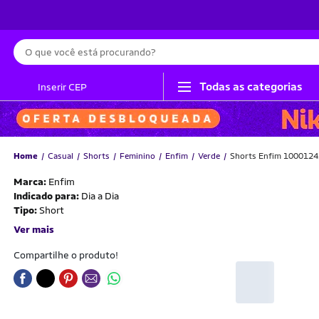
Busca
Todas as categorias
Inserir CEP
Home
Casual
Shorts
Feminino
Enfim
Verde
Shorts Enfim 100012439
Marca:
Enfim
Indicado para:
Dia a Dia
Tipo:
Short
Ver mais
Compartilhe o produto!