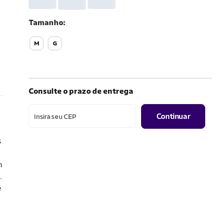
Tamanho
M
G
Consulte o prazo de entrega
Continuar
Insira seu CEP
s
m
.
e