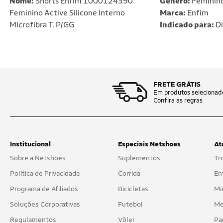
Nome:
Shorts Enfim 1000124390
Gênero:
Feminin
Feminino Active Silicone Interno
Marca:
Enfim
Microfibra T. P/GG
Indicado para:
Di
FRETE GRÁTIS
Em produtos selecionad
Confira as regras
Institucional
Especiais Netshoes
At
Sobre a Netshoes
Suplementos
Tr
Política de Privacidade
Corrida
En
Programa de Afiliados
Bicicletas
Mi
Soluções Corporativas
Futebol
Me
Regulamentos
Vôlei
Pa