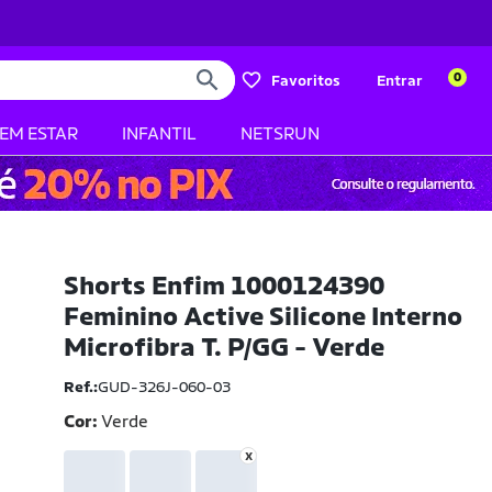
0
Favoritos
Entrar
BEM ESTAR
INFANTIL
NETSRUN
Shorts Enfim 1000124390
Feminino Active Silicone Interno
Microfibra T. P/GG - Verde
Ref.:
GUD-326J-060-03
Cor:
Verde