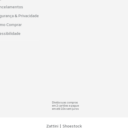
ncelamentos
gurança & Privacidade
mo Comprar
essibilidade
Divida suas compras
em 2 cartões e pague
em até 10x sem juros
|
Zattini
Shoestock