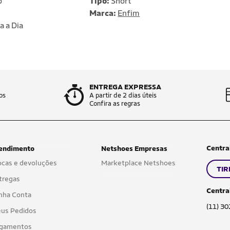
o
Tipo:
Short
Marca:
Enfim
a a Dia
ENTREGA EXPRESSA
os
A partir de 2 dias úteis
Confira as regras
Centra
endimento
Netshoes Empresas
ocas e devoluções
Marketplace Netshoes
TIR
tregas
Centra
nha Conta
(11) 3
us Pedidos
gamentos