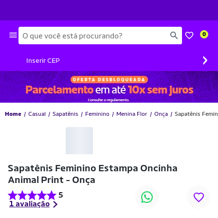
Busca
0
›
Inserir CEP
Home
Casual
Sapatênis
Feminino
Menina Flor
Onça
Sapatênis Femin
-25% OFF
Sapatênis Feminino Estampa Oncinha
Animal Print - Onça
5
1 avaliação