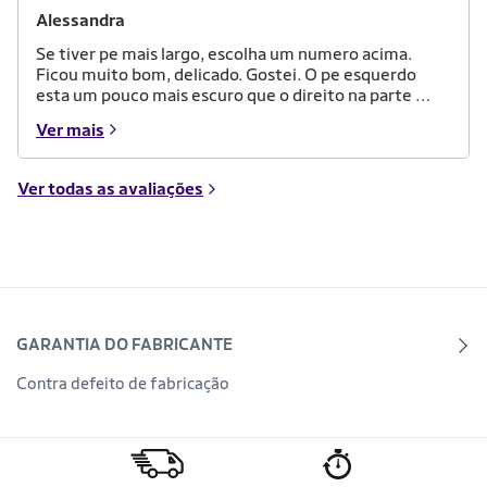
Alessandra
Se tiver pe mais largo, escolha um numero acima.
Ficou muito bom, delicado. Gostei. O pe esquerdo
esta um pouco mais escuro que o direito na parte da
frente mas so mesmo se reparar muito. Tem um
Ver mais
cheiro forte quando chega, cheiro meio de alcool
mas depois que tirei da caixa nao tive problemas
com o cheiro nao
Ver todas as avaliações
GARANTIA DO FABRICANTE
Contra defeito de fabricação