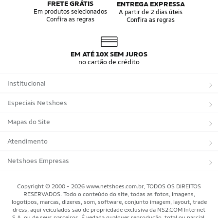
FRETE GRÁTIS
ENTREGA EXPRESSA
Em produtos selecionados
A partir de 2 dias úteis
Confira as regras
Confira as regras
EM ATÉ 10X SEM JUROS
no cartão de crédito
Institucional
Sobre a Netshoes
Especiais Netshoes
Política de Privacidade
Suplementos
Mapas do Site
Programa de Afiliados
Corrida
Marcas
Atendimento
Regulamentos
Bicicletas
Tipos de Produtos
Trocas e devoluções
Netshoes Empresas
Relatórios
Futebol
Departamentos
Entregas
Marketplace Netshoes
Copyright © 2000 - 2026 www.netshoes.com.br, TODOS OS DIREITOS
Programa de Integridade
RESERVADOS. Todo o conteúdo do site, todas as fotos, imagens,
Vôlei
Minha Conta
logotipos, marcas, dizeres, som, software, conjunto imagem, layout, trade
dress, aqui veiculados são de propriedade exclusiva da NS2.COM Internet
Blog
Basquete
Meus Pedidos
S.A. ou de seus parceiros. É vedada qualquer reprodução, total ou parcial,