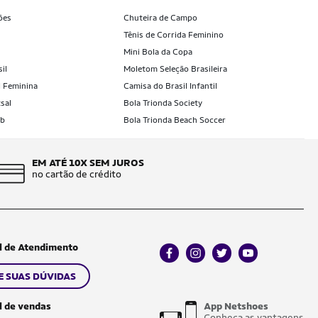
ões
Chuteira de Campo
Tênis de Corrida Feminino
Mini Bola da Copa
il
Moletom Seleção Brasileira
l Feminina
Camisa do Brasil Infantil
sal
Bola Trionda Society
ub
Bola Trionda Beach Soccer
EM ATÉ 10X SEM JUROS
no cartão de crédito
l de Atendimento
facebook
instagram
twitter
youtube
E SUAS DÚVIDAS
l de vendas
App Netshoes
Conheça as vantagens