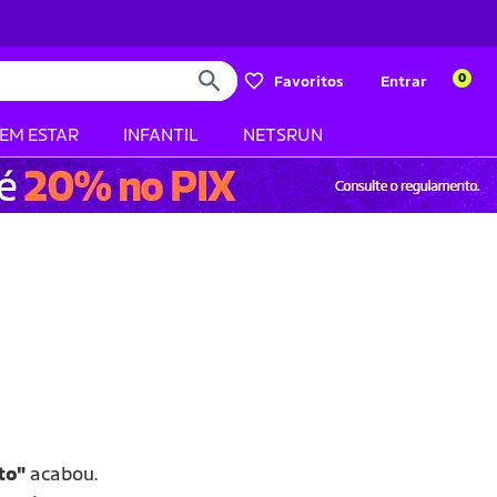
0
Favoritos
Entrar
BEM ESTAR
INFANTIL
NETSRUN
eto"
acabou.