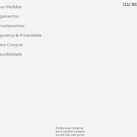
(11) 3
us Pedidos
gamentos
ncelamentos
gurança & Privacidade
mo Comprar
essibilidade
Divida suas compras
em 2 cartões e pague
em até 10x sem juros