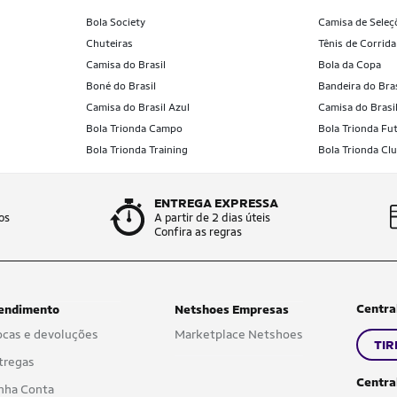
Bola Society
Camisa de Seleç
Chuteiras
Tênis de Corrida
Camisa do Brasil
Bola da Copa
Boné do Brasil
Bandeira do Bras
Camisa do Brasil Azul
Camisa do Brasi
Bola Trionda Campo
Bola Trionda Fut
Bola Trionda Training
Bola Trionda Cl
ENTREGA EXPRESSA
os
A partir de 2 dias úteis
Confira as regras
Centra
endimento
Netshoes Empresas
ocas e devoluções
Marketplace Netshoes
TIR
tregas
Centra
nha Conta