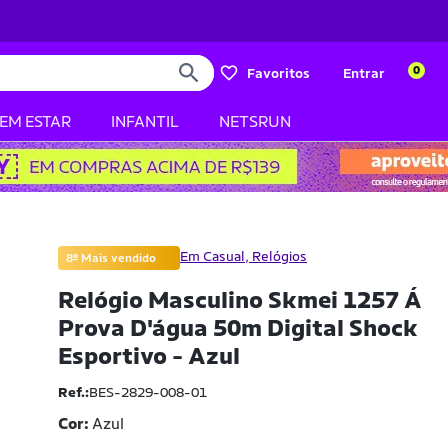
0
Favoritos
Entrar
BEM ESTAR
INFANTIL
NETSRUN
Em Casual, Relógios
8º Mais vendido
Relógio Masculino Skmei 1257 Á
Prova D'água 50m Digital Shock
Esportivo - Azul
Ref.:
BES-2829-008-01
Cor:
Azul