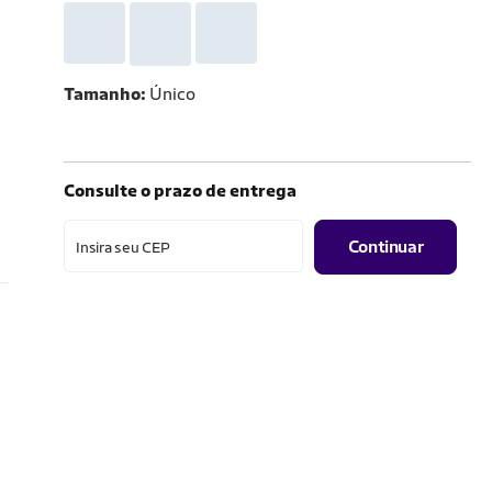
Tamanho
Único
Consulte o prazo de entrega
Continuar
Insira seu CEP