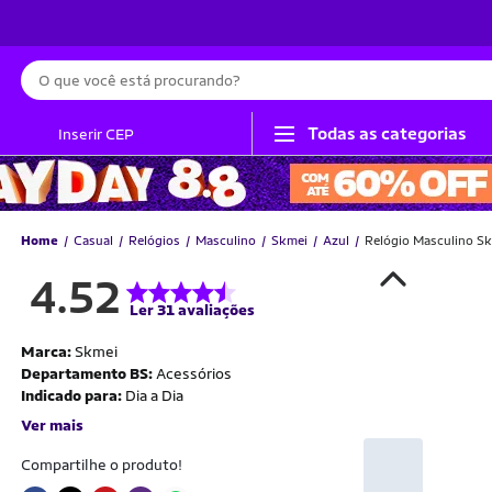
Busca
Todas as categorias
Inserir CEP
Home
Casual
Relógios
Masculino
Skmei
Azul
Relógio Masculino Sk
4.52
Ler 31 avaliações
Marca:
Skmei
Departamento BS:
Acessórios
Indicado para:
Dia a Dia
Ver mais
Compartilhe o produto!