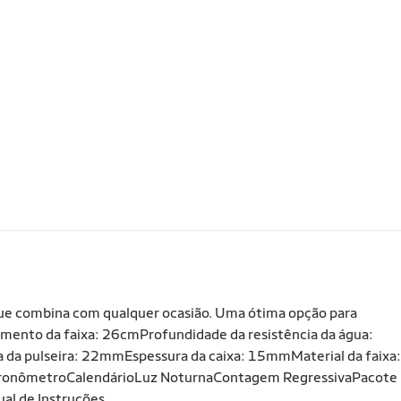
 que combina com qualquer ocasião. Uma ótima opção para
ento da faixa: 26cmProfundidade da resistência da água:
a pulseira: 22mmEspessura da caixa: 15mmMaterial da faixa:
rmeCronômetroCalendárioLuz NoturnaContagem RegressivaPacote
al de Instruções