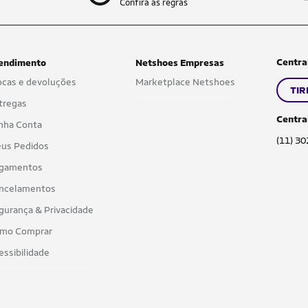
Confira as regras
Centra
endimento
Netshoes Empresas
ocas e devoluções
Marketplace Netshoes
TIR
tregas
Centra
nha Conta
(11) 3
us Pedidos
gamentos
ncelamentos
gurança & Privacidade
mo Comprar
essibilidade