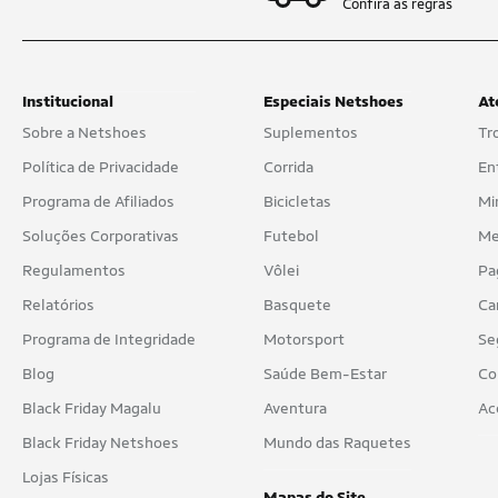
Confira as regras
Institucional
Especiais Netshoes
At
Sobre a Netshoes
Suplementos
Tr
Política de Privacidade
Corrida
En
Programa de Afiliados
Bicicletas
Mi
Soluções Corporativas
Futebol
Me
Regulamentos
Vôlei
Pa
Relatórios
Basquete
Ca
Programa de Integridade
Motorsport
Se
Blog
Saúde Bem-Estar
Co
Black Friday Magalu
Aventura
Ac
Black Friday Netshoes
Mundo das Raquetes
Lojas Físicas
Mapas do Site