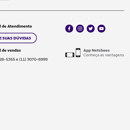
l de Atendimento
facebook
instagram
twitter
youtube
E SUAS DÚVIDAS
l de vendas
App Netshoes
Conheça as vantagens
028-5355 e (11) 3070-6999