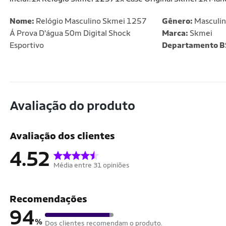
Nome:
Relógio Masculino Skmei 1257
Gênero:
Masculi
Á Prova D'água 50m Digital Shock
Marca:
Skmei
Esportivo
Departamento B
Avaliação do produto
Avaliação dos clientes
4.52
Média entre 31 opiniões
Recomendações
94
%
Dos clientes recomendam o produto.