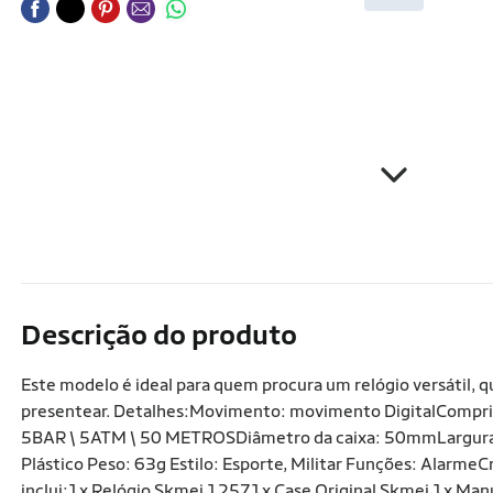
Descrição do produto
Este modelo é ideal para quem procura um relógio versátil,
presentear. Detalhes:Movimento: movimento DigitalComprim
5BAR \ 5ATM \ 50 METROSDiâmetro da caixa: 50mmLargura d
Plástico Peso: 63g Estilo: Esporte, Militar Funções: Ala
inclui:1x Relógio Skmei 12571x Case Original Skmei 1x Manu