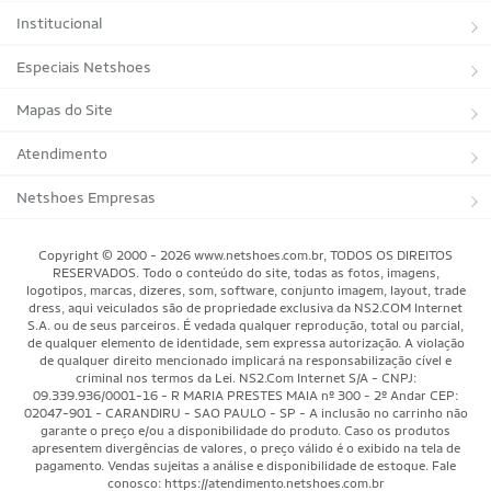
Institucional
Sobre a Netshoes
Especiais Netshoes
Política de Privacidade
Suplementos
Mapas do Site
Programa de Afiliados
Corrida
Marcas
Atendimento
Regulamentos
Bicicletas
Tipos de Produtos
Trocas e devoluções
Netshoes Empresas
Relatórios
Futebol
Departamentos
Entregas
Marketplace Netshoes
Copyright © 2000 - 2026 www.netshoes.com.br, TODOS OS DIREITOS
Programa de Integridade
RESERVADOS. Todo o conteúdo do site, todas as fotos, imagens,
Vôlei
Minha Conta
logotipos, marcas, dizeres, som, software, conjunto imagem, layout, trade
dress, aqui veiculados são de propriedade exclusiva da NS2.COM Internet
Blog
Basquete
Meus Pedidos
S.A. ou de seus parceiros. É vedada qualquer reprodução, total ou parcial,
de qualquer elemento de identidade, sem expressa autorização. A violação
Black Friday Magalu
Motorsport
Pagamentos
de qualquer direito mencionado implicará na responsabilização cível e
criminal nos termos da Lei. NS2.Com Internet S/A - CNPJ:
09.339.936/0001-16 - R MARIA PRESTES MAIA nº 300 - 2º Andar CEP:
Black Friday Netshoes
Saúde Bem-Estar
Cancelamentos
02047-901 - CARANDIRU - SAO PAULO - SP - A inclusão no carrinho não
garante o preço e/ou a disponibilidade do produto. Caso os produtos
Lojas Físicas
Aventura
Segurança & Privacidade
apresentem divergências de valores, o preço válido é o exibido na tela de
pagamento. Vendas sujeitas a análise e disponibilidade de estoque. Fale
Mundo das Raquetes
conosco: https://atendimento.netshoes.com.br
Como Comprar