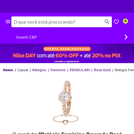
Busca
0
›
Inserir CEP
Home
Casual
Relógios
Feminino
PENDULARI
Rose Gold
Relógio Fe