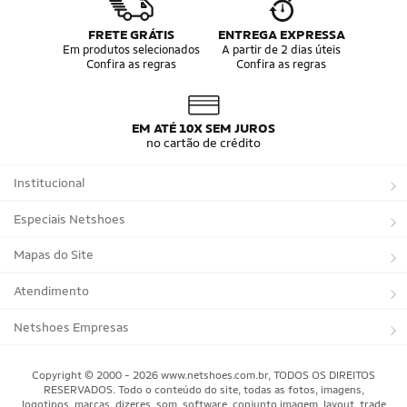
FRETE GRÁTIS
ENTREGA EXPRESSA
Em produtos selecionados
A partir de 2 dias úteis
Confira as regras
Confira as regras
EM ATÉ 10X SEM JUROS
no cartão de crédito
Institucional
Sobre a Netshoes
Especiais Netshoes
Política de Privacidade
Suplementos
Mapas do Site
Programa de Afiliados
Corrida
Marcas
Atendimento
Regulamentos
Bicicletas
Tipos de Produtos
Trocas e devoluções
Netshoes Empresas
Relatórios
Futebol
Departamentos
Entregas
Marketplace Netshoes
Copyright © 2000 - 2026 www.netshoes.com.br, TODOS OS DIREITOS
Programa de Integridade
RESERVADOS. Todo o conteúdo do site, todas as fotos, imagens,
Vôlei
Minha Conta
logotipos, marcas, dizeres, som, software, conjunto imagem, layout, trade