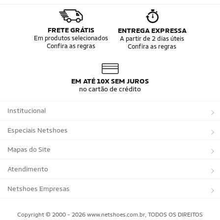
FRETE GRÁTIS
ENTREGA EXPRESSA
Em produtos selecionados
A partir de 2 dias úteis
Confira as regras
Confira as regras
EM ATÉ 10X SEM JUROS
no cartão de crédito
Institucional
Sobre a Netshoes
Especiais Netshoes
Política de Privacidade
Suplementos
Mapas do Site
Programa de Afiliados
Corrida
Marcas
Atendimento
Regulamentos
Bicicletas
Tipos de Produtos
Trocas e devoluções
Netshoes Empresas
Relatórios
Futebol
Departamentos
Entregas
Marketplace Netshoes
Copyright © 2000 - 2026 www.netshoes.com.br, TODOS OS DIREITOS