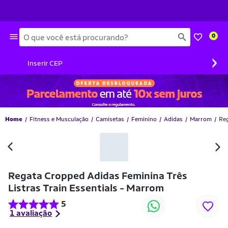
Busca
0
›
Inserir CEP
Home
Fitness e Musculação
Camisetas
Feminino
Adidas
Marrom
Reg
-26% OFF
Regata Cropped Adidas Feminina Três
Listras Train Essentials - Marrom
5
1 avaliação