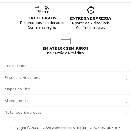
FRETE GRÁTIS
ENTREGA EXPRESSA
Em produtos selecionados
A partir de 2 dias úteis
Confira as regras
Confira as regras
EM ATÉ 10X SEM JUROS
no cartão de crédito
Institucional
Sobre a Netshoes
Especiais Netshoes
Política de Privacidade
Suplementos
Mapas do Site
Programa de Afiliados
Corrida
Marcas
Atendimento
Regulamentos
Bicicletas
Tipos de Produtos
Trocas e devoluções
Netshoes Empresas
Relatórios
Futebol
Departamentos
Entregas
Marketplace Netshoes
Copyright © 2000 - 2026 www.netshoes.com.br, TODOS OS DIREITOS