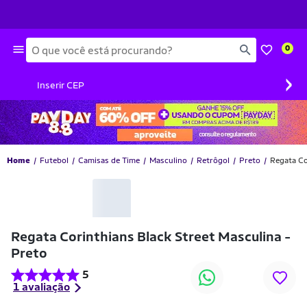
Busca
0
›
Inserir CEP
Home
Futebol
Camisas de Time
Masculino
Retrôgol
Preto
Regata Co
-10% OFF
Regata Corinthians Black Street Masculina -
Preto
5
1 avaliação