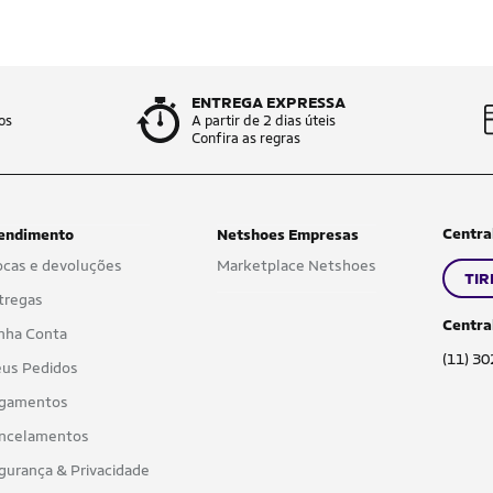
ENTREGA EXPRESSA
os
A partir de 2 dias úteis
Confira as regras
Centra
endimento
Netshoes Empresas
ocas e devoluções
Marketplace Netshoes
TIR
tregas
Centra
nha Conta
(11) 3
us Pedidos
gamentos
ncelamentos
gurança & Privacidade