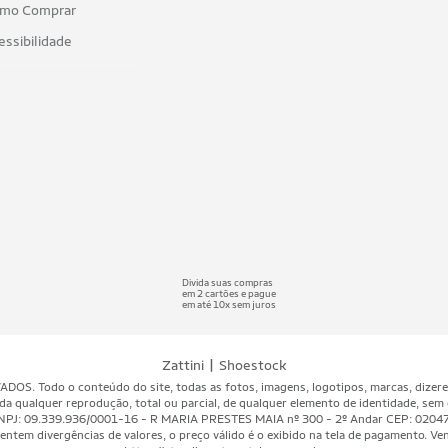
mo Comprar
essibilidade
Divida suas compras
em 2 cartões e pague
em até 10x sem juros
|
Zattini
Shoestock
 Todo o conteúdo do site, todas as fotos, imagens, logotipos, marcas, dizeres, 
da qualquer reprodução, total ou parcial, de qualquer elemento de identidade, sem 
A - CNPJ: 09.339.936/0001-16 - R MARIA PRESTES MAIA nº 300 - 2º Andar CEP: 020
ntem divergências de valores, o preço válido é o exibido na tela de pagamento. Vend