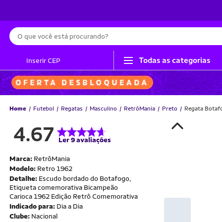
Busca
Todas as categorias
Inserir CEP
Home
Futebol
Regatas
Masculino
RetrôMania
Preto
Regata Botaf
4.67
Ler 9 avaliações
Marca:
RetrôMania
Modelo:
Retro 1962
Detalhe:
Escudo bordado do Botafogo,
Etiqueta comemorativa Bicampeão
Carioca 1962 Edição Retrô Comemorativa
Indicado para:
Dia a Dia
Clube:
Nacional