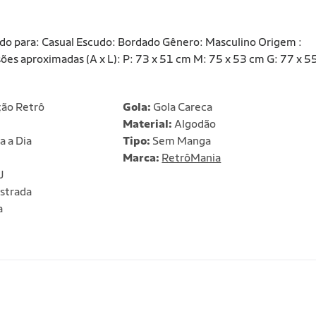
o para: Casual Escudo: Bordado Gênero: Masculino Origem :
es aproximadas (A x L): P: 73 x 51 cm M: 75 x 53 cm G: 77 x 5
ção Retrô
Gola:
Gola Careca
Material:
Algodão
a a Dia
Tipo:
Sem Manga
Marca:
RetrôMania
J
strada
a