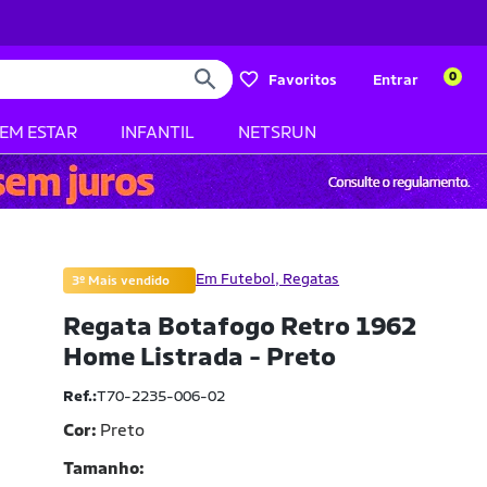
0
Favoritos
Entrar
BEM ESTAR
INFANTIL
NETSRUN
Em Futebol, Regatas
3º Mais vendido
Regata Botafogo Retro 1962
Home Listrada - Preto
Ref.:
T70-2235-006-02
Cor:
Preto
Tamanho