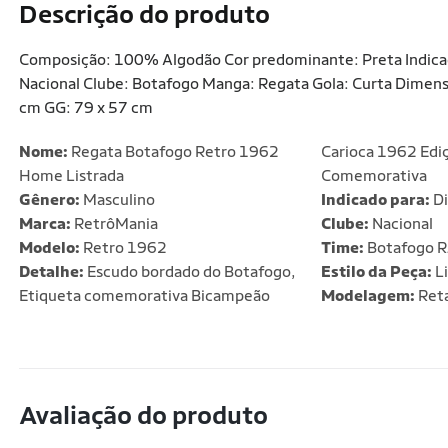
Descrição do produto
Composição: 100% Algodão Cor predominante: Preta Indicad
Nacional Clube: Botafogo Manga: Regata Gola: Curta Dimensõ
cm GG: 79 x 57 cm
Nome:
Regata Botafogo Retro 1962
Carioca 1962 Edi
Home Listrada
Comemorativa
Gênero:
Masculino
Indicado para:
Di
Marca:
RetrôMania
Clube:
Nacional
Modelo:
Retro 1962
Time:
Botafogo R
Detalhe:
Escudo bordado do Botafogo,
Estilo da Peça:
Li
Etiqueta comemorativa Bicampeão
Modelagem:
Ret
Avaliação do produto