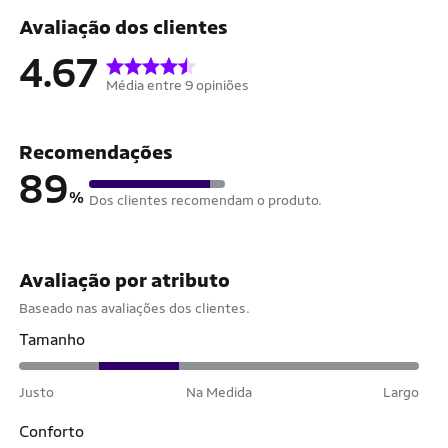
Avaliação dos clientes
4.67
Média entre 9 opiniões
Recomendações
89
%
Dos clientes recomendam o produto.
Avaliação por atributo
Baseado nas avaliações dos clientes.
Tamanho
Justo
Na Medida
Largo
Conforto