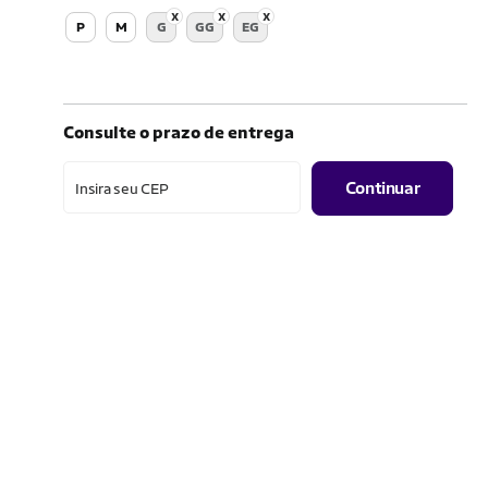
P
M
G
GG
EG
Consulte o prazo de entrega
Continuar
Insira seu CEP