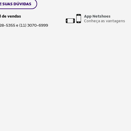
E SUAS DÚVIDAS
l de vendas
App Netshoes
Conheça as vantagens
028-5355 e (11) 3070-6999