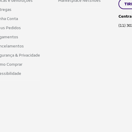
ocas e devoluções
Marketplace Netshoes
TIR
tregas
Centra
nha Conta
(11) 3
us Pedidos
gamentos
ncelamentos
gurança & Privacidade
mo Comprar
essibilidade