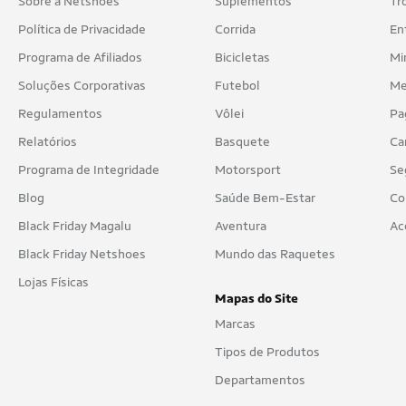
Sobre a Netshoes
Suplementos
Tr
Política de Privacidade
Corrida
En
Programa de Afiliados
Bicicletas
Mi
Soluções Corporativas
Futebol
Me
Regulamentos
Vôlei
Pa
Relatórios
Basquete
Ca
Programa de Integridade
Motorsport
Se
Blog
Saúde Bem-Estar
Co
Black Friday Magalu
Aventura
Ac
Black Friday Netshoes
Mundo das Raquetes
Lojas Físicas
Mapas do Site
Marcas
Tipos de Produtos
Departamentos