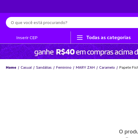
Busca
Todas as categorias
Inserir CEP
Home
Casual
Sandálias
Feminino
MARY ZAH
Caramelo
Papete Fis
O prod