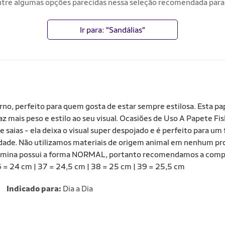
tre algumas opções parecidas nessa seleção recomendada para
Ir para: "Sandálias"
 perfeito para quem gosta de estar sempre estilosa. Esta pape
traz mais peso e estilo ao seu visual. Ocasiões de Uso A Papete
saias - ela deixa o visual super despojado e é perfeito para um
idade. Não utilizamos materiais de origem animal em nenhum pro
ina possui a forma NORMAL, portanto recomendamos a compra 
= 24 cm | 37 = 24,5 cm | 38 = 25 cm | 39 = 25,5 cm
Indicado para:
Dia a Dia