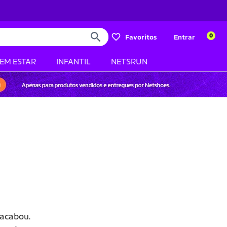
0
Favoritos
Entrar
BEM ESTAR
INFANTIL
NETSRUN
acabou.