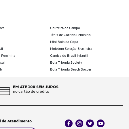
ões
Chuteira de Campo
Tênis de Corrida Feminino
Mini Bola da Copa
il
Moletom Seleção Brasileira
l Feminina
Camisa do Brasil Infantil
sal
Bola Trionda Society
ub
Bola Trionda Beach Soccer
EM ATÉ 10X SEM JUROS
no cartão de crédito
l de Atendimento
facebook
instagram
twitter
youtube