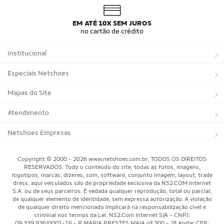
EM ATÉ 10X SEM JUROS
no cartão de crédito
Institucional
Sobre a Netshoes
Especiais Netshoes
Política de Privacidade
Suplementos
Mapas do Site
Programa de Afiliados
Corrida
Marcas
Atendimento
Regulamentos
Bicicletas
Tipos de Produtos
Trocas e devoluções
Netshoes Empresas
Relatórios
Futebol
Departamentos
Entregas
Marketplace Netshoes
Copyright © 2000 - 2026 www.netshoes.com.br, TODOS OS DIREITOS
Programa de Integridade
RESERVADOS. Todo o conteúdo do site, todas as fotos, imagens,
Vôlei
Minha Conta
logotipos, marcas, dizeres, som, software, conjunto imagem, layout, trade
dress, aqui veiculados são de propriedade exclusiva da NS2.COM Internet
Blog
Basquete
Meus Pedidos
S.A. ou de seus parceiros. É vedada qualquer reprodução, total ou parcial,
de qualquer elemento de identidade, sem expressa autorização. A violação
Black Friday Magalu
Motorsport
Pagamentos
de qualquer direito mencionado implicará na responsabilização cível e
criminal nos termos da Lei. NS2.Com Internet S/A - CNPJ:
09.339.936/0001-16 - R MARIA PRESTES MAIA nº 300 - 2º Andar CEP: