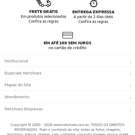
FRETE GRÁTIS
ENTREGA EXPRESSA
Em produtos selecionados
A partir de 2 dias úteis
Confira as regras
Confira as regras
EM ATÉ 10X SEM JUROS
no cartão de crédito
Institucional
Sobre a Netshoes
Especiais Netshoes
Política de Privacidade
Suplementos
Mapas do Site
Programa de Afiliados
Corrida
Marcas
Atendimento
Regulamentos
Bicicletas
Tipos de Produtos
Trocas e devoluções
Netshoes Empresas
Relatórios
Futebol
Departamentos
Entregas
Marketplace Netshoes
Copyright © 2000 - 2026 www.netshoes.com.br, TODOS OS DIREITOS
Programa de Integridade
RESERVADOS. Todo o conteúdo do site, todas as fotos, imagens,
Vôlei
Minha Conta
logotipos, marcas, dizeres, som, software, conjunto imagem, layout, trade