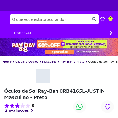
Busca
0
›
Inserir CEP
Home
Casual
Óculos
Masculino
Ray-Ban
Preto
Óculos de Sol Ray-
-18% OFF
Óculos de Sol Ray-Ban 0RB4165L-JUSTIN
Masculino - Preto
3
2 avaliações