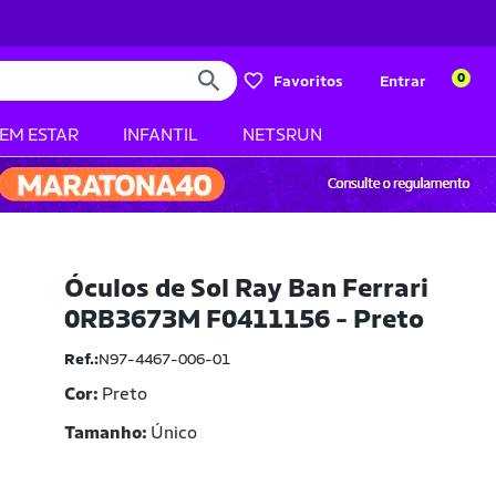
0
Favoritos
Entrar
BEM ESTAR
INFANTIL
NETSRUN
Óculos de Sol Ray Ban Ferrari
0RB3673M F0411156 - Preto
Ref.:
N97-4467-006-01
Cor:
Preto
Tamanho
Único