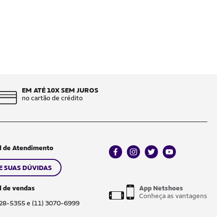
EM ATÉ 10X SEM JUROS
no cartão de crédito
l de Atendimento
facebook
instagram
twitter
youtube
E SUAS DÚVIDAS
l de vendas
App Netshoes
Conheça as vantagens
028-5355 e (11) 3070-6999