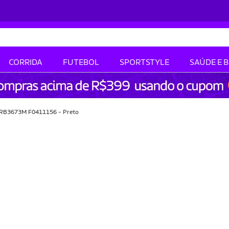
CORRIDA
FUTEBOL
SPORTSTYLE
SAÚDE E 
 0RB3673M F0411156 - Preto