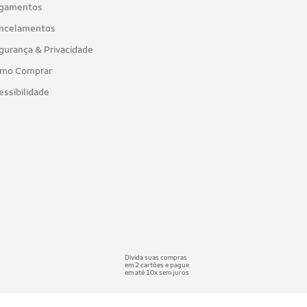
gamentos
ncelamentos
gurança & Privacidade
mo Comprar
essibilidade
Divida suas compras
em 2 cartões e pague
em até 10x sem juros