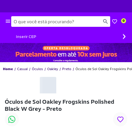
Busca
0
›
Inserir CEP
Home
Casual
Óculos
Oakley
Preto
Óculos de Sol Oakley Frogskins Po
-23% OFF
Óculos de Sol Oakley Frogskins Polished
Black W Grey - Preto