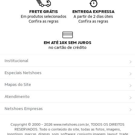
FRETE GRÁTIS
ENTREGA EXPRESSA
Em produtos selecionados
A partir de 2 dias úteis
Confira as regras
Confira as regras
EM ATÉ 10X SEM JUROS
no cartão de crédito
Institucional
Sobre a Netshoes
Especiais Netshoes
Política de Privacidade
Suplementos
Mapas do Site
Programa de Afiliados
Corrida
Marcas
Atendimento
Regulamentos
Bicicletas
Tipos de Produtos
Trocas e devoluções
Netshoes Empresas
Relatórios
Futebol
Departamentos
Entregas
Marketplace Netshoes
Copyright © 2000 - 2026 www.netshoes.com.br, TODOS OS DIREITOS
Programa de Integridade
RESERVADOS. Todo o conteúdo do site, todas as fotos, imagens,
Vôlei
Minha Conta
logotipos, marcas, dizeres, som, software, conjunto imagem, layout, trade