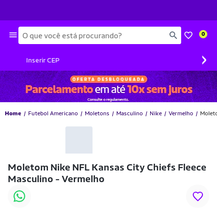
Busca
0
›
Inserir CEP
Home
Futebol Americano
Moletons
Masculino
Nike
Vermelho
Moleto
-20% OFF
Moletom Nike NFL Kansas City Chiefs Fleece
Masculino - Vermelho