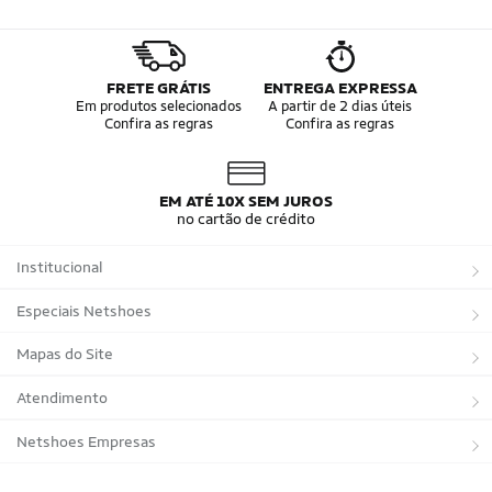
FRETE GRÁTIS
ENTREGA EXPRESSA
Em produtos selecionados
A partir de 2 dias úteis
Confira as regras
Confira as regras
EM ATÉ 10X SEM JUROS
no cartão de crédito
Institucional
Sobre a Netshoes
Especiais Netshoes
Política de Privacidade
Suplementos
Mapas do Site
Programa de Afiliados
Corrida
Marcas
Atendimento
Regulamentos
Bicicletas
Tipos de Produtos
Trocas e devoluções
Netshoes Empresas
Relatórios
Futebol
Departamentos
Entregas
Marketplace Netshoes