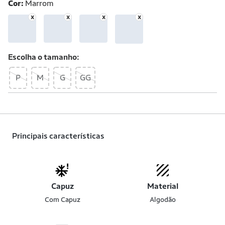
Cor:
Marrom
Escolha o
tamanho
P
M
G
GG
Principais características
Capuz
Material
Com Capuz
Algodão