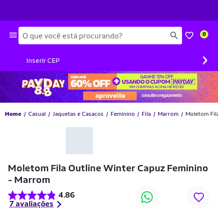
Busca
0
›
Inserir CEP
Home
Casual
Jaquetas e Casacos
Feminino
Fila
Marrom
Moletom Fil
Moletom Fila Outline Winter Capuz Feminino
- Marrom
4.86
7 avaliações