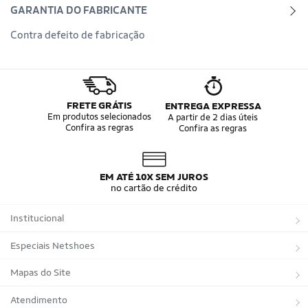
GARANTIA DO FABRICANTE
Contra defeito de fabricação
FRETE GRÁTIS
ENTREGA EXPRESSA
Em produtos selecionados
A partir de 2 dias úteis
Confira as regras
Confira as regras
EM ATÉ 10X SEM JUROS
no cartão de crédito
Institucional
Sobre a Netshoes
Especiais Netshoes
Política de Privacidade
Suplementos
Mapas do Site
Programa de Afiliados
Corrida
Marcas
Atendimento