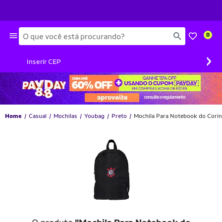
Busca
0
›
Inserir CEP
Home
Casual
Mochilas
Youbag
Preto
Mochila Para Notebook do Corin