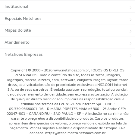
Institucional
Sobre a Netshoes
Especiais Netshoes
Política de Privacidade
Suplementos
Mapas do Site
Programa de Afiliados
Corrida
Marcas
Atendimento
Regulamentos
Bicicletas
Tipos de Produtos
Trocas e devoluções
Netshoes Empresas
Relatórios
Futebol
Departamentos
Entregas
Marketplace Netshoes
Copyright © 2000 - 2026 www.netshoes.com.br, TODOS OS DIREITOS
Programa de Integridade
RESERVADOS. Todo o conteúdo do site, todas as fotos, imagens,
Vôlei
Minha Conta
logotipos, marcas, dizeres, som, software, conjunto imagem, layout, trade
dress, aqui veiculados são de propriedade exclusiva da NS2.COM Internet
Blog
Basquete
Meus Pedidos
S.A. ou de seus parceiros. É vedada qualquer reprodução, total ou parcial,
de qualquer elemento de identidade, sem expressa autorização. A violação
Black Friday Magalu
Motorsport
Pagamentos
de qualquer direito mencionado implicará na responsabilização cível e
criminal nos termos da Lei. NS2.Com Internet S/A - CNPJ:
09.339.936/0001-16 - R MARIA PRESTES MAIA nº 300 - 2º Andar CEP:
Black Friday Netshoes
Saúde Bem-Estar
Cancelamentos
02047-901 - CARANDIRU - SAO PAULO - SP - A inclusão no carrinho não
garante o preço e/ou a disponibilidade do produto. Caso os produtos
Lojas Físicas
Aventura
Segurança & Privacidade
apresentem divergências de valores, o preço válido é o exibido na tela de
pagamento. Vendas sujeitas a análise e disponibilidade de estoque. Fale
Mundo das Raquetes
conosco: https://atendimento.netshoes.com.br
Como Comprar