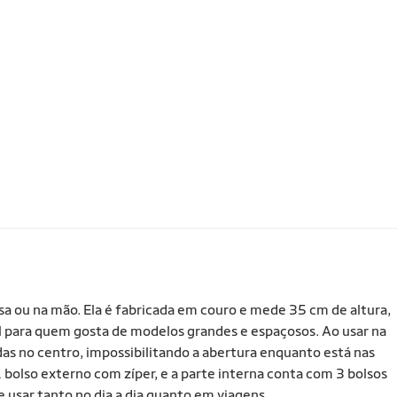
a ou na mão. Ela é fabricada em couro e mede 35 cm de altura,
al para quem gosta de modelos grandes e espaçosos. Ao usar na
das no centro, impossibilitando a abertura enquanto está nas
1 bolso externo com zíper, e a parte interna conta com 3 bolsos
e usar tanto no dia a dia quanto em viagens.