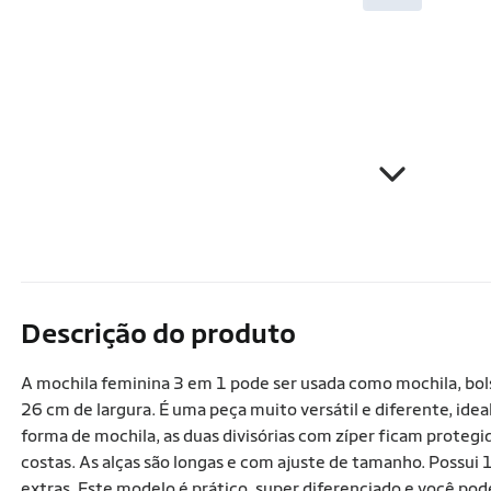
Descrição do produto
A mochila feminina 3 em 1 pode ser usada como mochila, bols
26 cm de largura. É uma peça muito versátil e diferente, ide
forma de mochila, as duas divisórias com zíper ficam protegi
costas. As alças são longas e com ajuste de tamanho. Possui 
extras. Este modelo é prático, super diferenciado e você pod