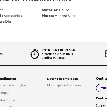
nci
Material:
Couro
S:
Acessórios
Marca:
Andrea Vinci
a a Dia
ENTREGA EXPRESSA
os
A partir de 2 dias úteis
Confira as regras
Centra
endimento
Netshoes Empresas
ocas e devoluções
Marketplace Netshoes
TIR
tregas
Centra
nha Conta
(11) 3