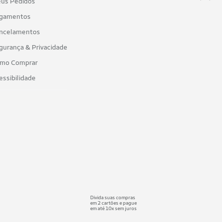
us Pedidos
gamentos
ncelamentos
gurança & Privacidade
mo Comprar
essibilidade
Divida suas compras
em 2 cartões e pague
em até 10x sem juros