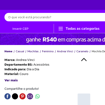
Busca
Todas as categorias
Inserir CEP
Home
Casual
Mochilas
Feminino
Andrea Vinci
Caramelo
Mochila De
Marca:
Andrea Vinci
Departamento BS:
Acessórios
Indicado para:
Dia a Dia
Material:
Couro
Ver mais
Compartilhe o produto!