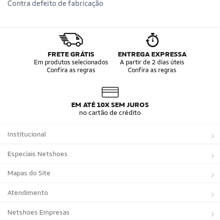
Contra defeito de fabricação
FRETE GRÁTIS
ENTREGA EXPRESSA
Em produtos selecionados
A partir de 2 dias úteis
Confira as regras
Confira as regras
EM ATÉ 10X SEM JUROS
no cartão de crédito
Institucional
Sobre a Netshoes
Especiais Netshoes
Política de Privacidade
Suplementos
Mapas do Site
Programa de Afiliados
Corrida
Marcas
Atendimento
Regulamentos
Bicicletas
Tipos de Produtos
Trocas e devoluções
Netshoes Empresas