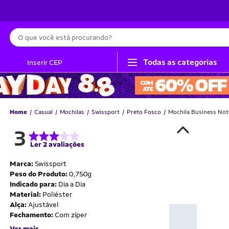
Busca
Todas as categorias
Inserir CEP
Home
Casual
Mochilas
Swissport
Preto Fosco
Mochila Business Not
3
Ler 2 avaliações
Marca:
Swissport
Peso do Produto:
0,750g
Indicado para:
Dia a Dia
Material:
Poliéster
Alça:
Ajustável
Fechamento:
Com zíper
Ver mais