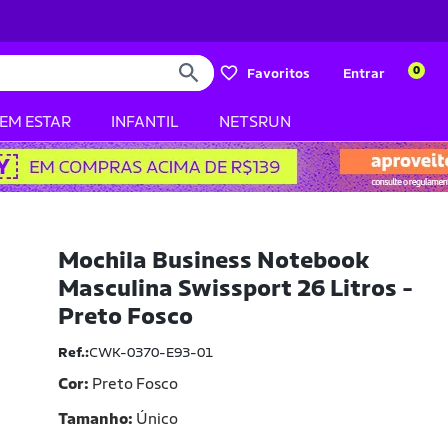
0
Favoritos
Entrar
BEM ESTAR
INFANTIL
NETSRUN
Mochila Business Notebook
Masculina Swissport 26 Litros -
Preto Fosco
Ref.:
CWK-0370-E93-01
Cor:
Preto Fosco
Tamanho
Único