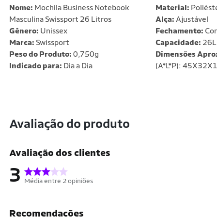
Nome:
Mochila Business Notebook
Material:
Poliést
Masculina Swissport 26 Litros
Alça:
Ajustável
Gênero:
Unissex
Fechamento:
Com
Marca:
Swissport
Capacidade:
26L
Peso do Produto:
0,750g
Dimensões Apro
Indicado para:
Dia a Dia
(A*L*P): 45X32X
Avaliação do produto
Avaliação dos clientes
3
Média entre 2 opiniões
Recomendações