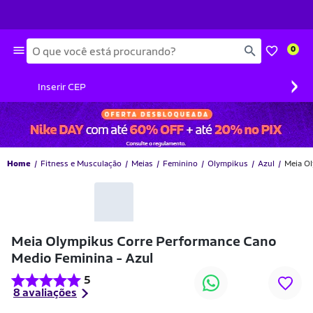
Busca
0
›
Inserir CEP
Home
Fitness e Musculação
Meias
Feminino
Olympikus
Azul
Meia O
Meia Olympikus Corre Performance Cano
Medio Feminina - Azul
5
8 avaliações