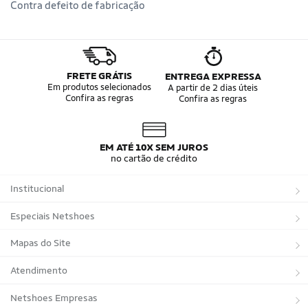
Contra defeito de fabricação
FRETE GRÁTIS
ENTREGA EXPRESSA
Em produtos selecionados
A partir de 2 dias úteis
Confira as regras
Confira as regras
EM ATÉ 10X SEM JUROS
no cartão de crédito
Institucional
Sobre a Netshoes
Especiais Netshoes
Política de Privacidade
Suplementos
Mapas do Site
Programa de Afiliados
Corrida
Marcas
Atendimento
Regulamentos
Bicicletas
Tipos de Produtos
Trocas e devoluções
Netshoes Empresas