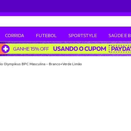
CORRIDA
FUTEBOL
SPORTSTYLE
SAÚDE E 
io Olympikus BPC Masculina - Branco+Verde Limão
-10% OFF