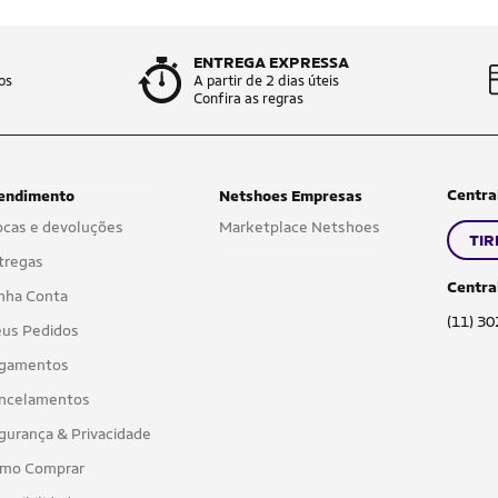
ENTREGA EXPRESSA
os
A partir de 2 dias úteis
Confira as regras
Centra
endimento
Netshoes Empresas
ocas e devoluções
Marketplace Netshoes
TIR
tregas
Centra
nha Conta
(11) 3
us Pedidos
gamentos
ncelamentos
gurança & Privacidade
mo Comprar