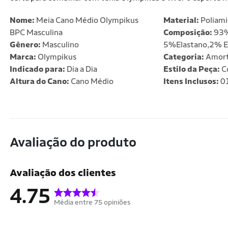
Nome:
Meia Cano Médio Olympikus
Material:
Poliami
BPC Masculina
Composição:
93%
Gênero:
Masculino
5%Elastano,2% E
Marca:
Olympikus
Categoria:
Amort
Indicado para:
Dia a Dia
Estilo da Peça:
C
Altura do Cano:
Cano Médio
Itens Inclusos:
01
Avaliação do produto
Avaliação dos clientes
4.75
Média entre 75 opiniões