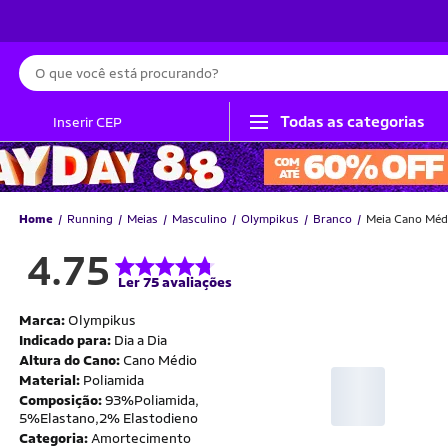
Busca
Todas as categorias
Inserir CEP
Home
Running
Meias
Masculino
Olympikus
Branco
Meia Cano Méd
4.75
Ler 75 avaliações
Marca:
Olympikus
Indicado para:
Dia a Dia
Altura do Cano:
Cano Médio
Material:
Poliamida
Composição:
93%Poliamida,
5%Elastano,2% Elastodieno
Categoria:
Amortecimento