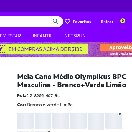
0
Favoritos
Entrar
BEM ESTAR
INFANTIL
NETSRUN
Meia Cano Médio Olympikus BPC
Masculina - Branco+Verde Limão
Ref.:
2I2-8266-407-94
Cor:
Branco e Verde Limão