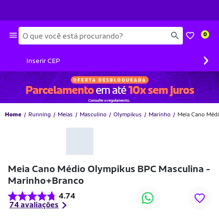
Busca
0
›
Inserir CEP
Home
Running
Meias
Masculino
Olympikus
Marinho
Meia Cano Médi
Meia Cano Médio Olympikus BPC Masculina -
Marinho+Branco
4.74
74 avaliações