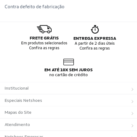
Contra defeito de fabricação
FRETE GRÁTIS
ENTREGA EXPRESSA
Em produtos selecionados
A partir de 2 dias úteis
Confira as regras
Confira as regras
EM ATÉ 10X SEM JUROS
no cartão de crédito
Institucional
Sobre a Netshoes
Especiais Netshoes
Política de Privacidade
Suplementos
Mapas do Site
Programa de Afiliados
Corrida
Marcas
Atendimento
Regulamentos
Bicicletas
Tipos de Produtos
Trocas e devoluções
Netshoes Empresas