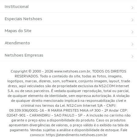
Institucional
Sobre a Netshoes
Especiais Netshoes
Política de Privacidade
Suplementos
Mapas do Site
Programa de Afiliados
Corrida
Marcas
Atendimento
Regulamentos
Bicicletas
Tipos de Produtos
Trocas e devoluções
Netshoes Empresas
Relatórios
Futebol
Departamentos
Entregas
Marketplace Netshoes
Copyright © 2000 - 2026 www.netshoes.com.br, TODOS OS DIREITOS
Programa de Integridade
RESERVADOS. Todo o conteúdo do site, todas as fotos, imagens,
Vôlei
Minha Conta
logotipos, marcas, dizeres, som, software, conjunto imagem, layout, trade
dress, aqui veiculados são de propriedade exclusiva da NS2.COM Internet
Blog
Basquete
Meus Pedidos
S.A. ou de seus parceiros. É vedada qualquer reprodução, total ou parcial,
de qualquer elemento de identidade, sem expressa autorização. A violação
Black Friday Magalu
Motorsport
Pagamentos
de qualquer direito mencionado implicará na responsabilização cível e
criminal nos termos da Lei. NS2.Com Internet S/A - CNPJ:
09.339.936/0001-16 - R MARIA PRESTES MAIA nº 300 - 2º Andar CEP:
Black Friday Netshoes
Saúde Bem-Estar
Cancelamentos
02047-901 - CARANDIRU - SAO PAULO - SP - A inclusão no carrinho não
garante o preço e/ou a disponibilidade do produto. Caso os produtos
Lojas Físicas
Aventura
Segurança & Privacidade
apresentem divergências de valores, o preço válido é o exibido na tela de
pagamento. Vendas sujeitas a análise e disponibilidade de estoque. Fale
Mundo das Raquetes
conosco: https://atendimento.netshoes.com.br
Como Comprar