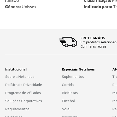
run500
Classificação:
Pro
Gênero:
Unissex
Indicado para:
Tr
FRETE GRÁTIS
Em produtos selecionad
Confira as regras
Institucional
Especiais Netshoes
At
Sobre a Netshoes
Suplementos
Tr
Política de Privacidade
Corrida
En
Programa de Afiliados
Bicicletas
Mi
Soluções Corporativas
Futebol
Me
Regulamentos
Vôlei
Pa