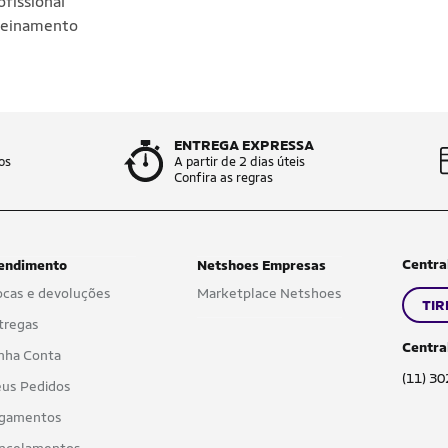
fissional
einamento
ENTREGA EXPRESSA
os
A partir de 2 dias úteis
Confira as regras
Centra
endimento
Netshoes Empresas
ocas e devoluções
Marketplace Netshoes
TIR
tregas
Centra
nha Conta
(11) 3
us Pedidos
gamentos