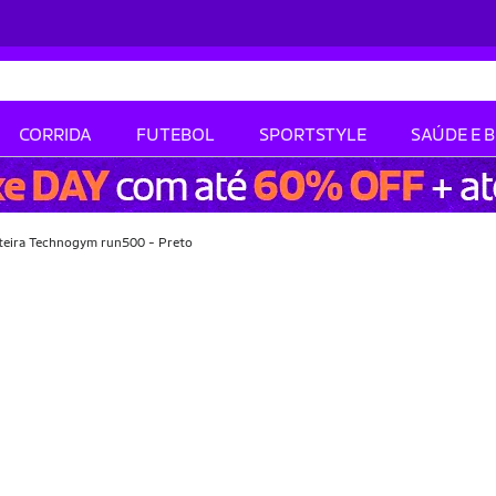
CORRIDA
FUTEBOL
SPORTSTYLE
SAÚDE E 
teira Technogym run500 - Preto