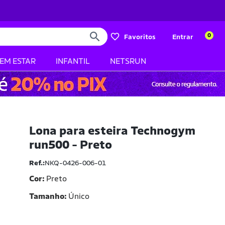
0
Favoritos
Entrar
BEM ESTAR
INFANTIL
NETSRUN
Lona para esteira Technogym
run500 - Preto
Ref.:
NKQ-0426-006-01
Cor:
Preto
Tamanho
Único