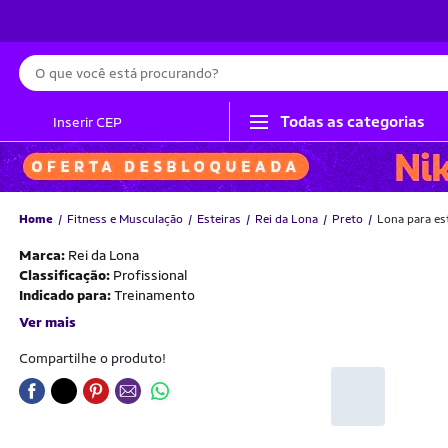
Busca
Todas as categorias
Inserir CEP
Home
Fitness e Musculação
Esteiras
Rei da Lona
Preto
Lona para es
Marca:
Rei da Lona
Classificação:
Profissional
Indicado para:
Treinamento
Ver mais
Compartilhe o produto!