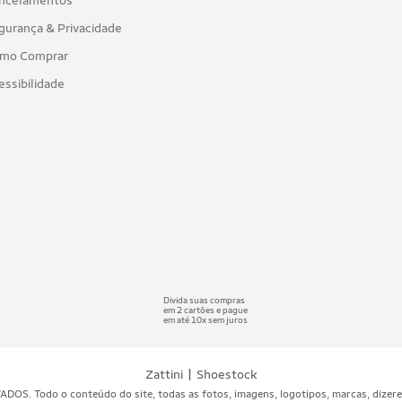
ncelamentos
gurança & Privacidade
mo Comprar
essibilidade
Divida suas compras
em 2 cartões e pague
em até 10x sem juros
|
Zattini
Shoestock
 Todo o conteúdo do site, todas as fotos, imagens, logotipos, marcas, dizeres, 