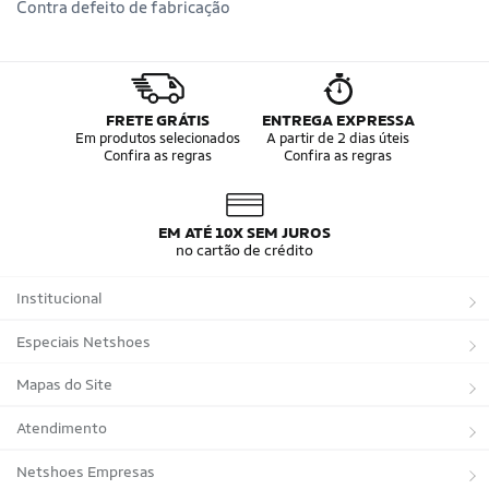
Contra defeito de fabricação
FRETE GRÁTIS
ENTREGA EXPRESSA
Em produtos selecionados
A partir de 2 dias úteis
Confira as regras
Confira as regras
EM ATÉ 10X SEM JUROS
no cartão de crédito
Institucional
Sobre a Netshoes
Especiais Netshoes
Política de Privacidade
Suplementos
Mapas do Site
Programa de Afiliados
Corrida
Marcas
Atendimento
Regulamentos
Bicicletas
Tipos de Produtos
Trocas e devoluções
Netshoes Empresas